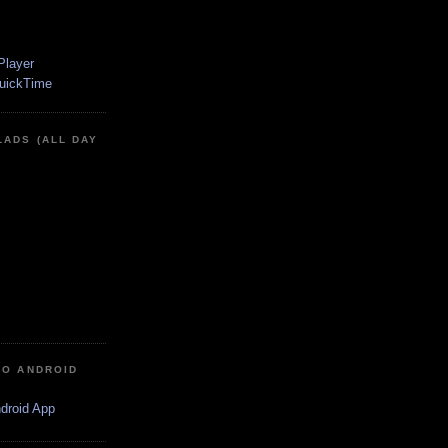
LADS (ALL DAY
IO ANDROID
ndroid App