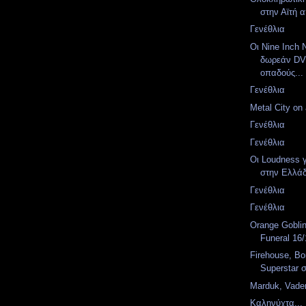
στην Αϊτή α
Γενέθλια
Οι Nine Inch 
δωρεάν DV
οπαδούς...
Γενέθλια
Metal City on a
Γενέθλια
Γενέθλια
Οι Loudness 
στην Ελλά
Γενέθλια
Γενέθλια
Orange Goblin
Funeral 16
Firehouse, Bo
Superstar 
Marduk, Vader
Καληνύχτα...