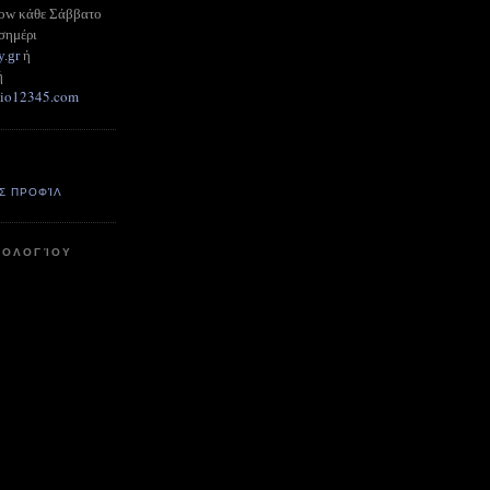
how κάθε Σάββατο
σημέρι
y.gr
ή
ή
adio12345.com
Σ ΠΡΟΦΊΛ
ΤΟΛΟΓΊΟΥ