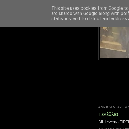
This site uses cookies from Google to 
are shared with Google along with per
statistics, and to detect and address 
ΣΆΒΒΑΤΟ 30 ΙΑ
Γενέθλια
Bill Leverty (FIR