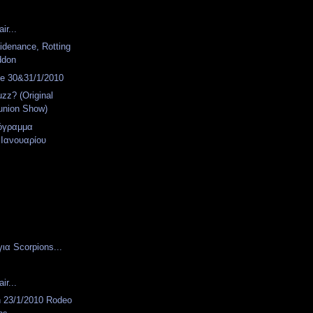
ir...
idenance, Rotting
ddon
de 30&31/1/2010
zz? (Original
union Show)
όγραμμα
Ιανουαρίου
για Scorpions...
ir...
 23/1/2010 Rodeo