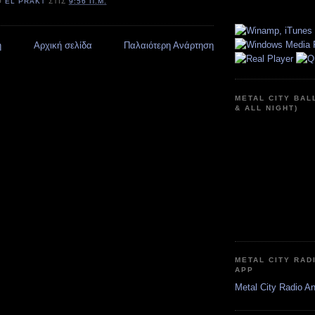
Ό
EL PRAKT
ΣΤΙΣ
9:56 Π.Μ.
η
Αρχική σελίδα
Παλαιότερη Ανάρτηση
METAL CITY BAL
& ALL NIGHT)
METAL CITY RAD
APP
Metal City Radio A