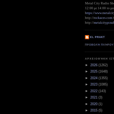
Metal City Radio S
12:00 με 14:00 το με
https://www.metalcit
http://
rockaces.com
metalcitygr.r
http://
EL PRAKT
ΠΡΟΒΟΛΉ ΠΛΉΡΟΥ
ΑΡΧΕΙΟΘΉΚΗ ΙΣ
►
2026
(1262)
►
2025
(1648)
►
2024
(1355)
►
2023
(1085)
►
2022
(143)
►
2021
(3)
►
2020
(1)
►
2015
(5)