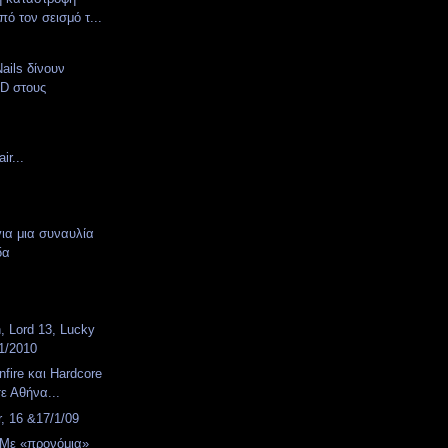
πό τον σεισμό τ...
Nails δίνουν
D στους
ir...
για μια συναυλία
δα
, Lord 13, Lucky
/1/2010
nfire και Hardcore
σε Αθήνα...
, 16 &17/1/09
 Με «προνόμια»