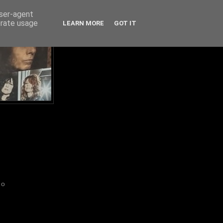
user-agent
erate usage
LEARN MORE
GOT IT
IO