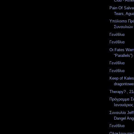
Club - Athe
Pain Of Salva
Tears, Agua
Υπόλοιπο Πρ
Συναυλιών 
Γενέθλια
Γενέθλια
Οι Fates War
“Parallels”
Γενέθλια
Γενέθλια
Keep of Kales
dragontowe
Therapy? , 21
Πρόγραμμα Σ
Ιανουάριος
Συναυλία Jeff
Dangel Ange
Γενέθλια
Ολοκληρωτικ