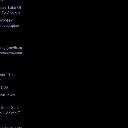
ns
tion, Lake Of
 De Annique,...
όγραμμα
Ιανουαρίου
ning (σύνθεση
) ανακοινώνου...
sin - The
r
/1/09
υναυλιών -
 Scott Soto -
l - Δελτίο Τ...
ή καταστροφή