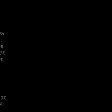
72)
6)
34)
(37)
31)
)
υ
(32)
61)