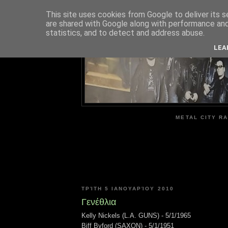
This site uses cookies from Google to deliver its s
are shared with Google along with performance and 
ME
statistics, and to detect and address abuse.
LEA
METAL CITY RA
ΤΡΊΤΗ 5 ΙΑΝΟΥΑΡΊΟΥ 2010
Γενέθλια
Kelly Nickels (L.A. GUNS) - 5/1/1965
Biff Byford (SAXON) - 5/1/1951