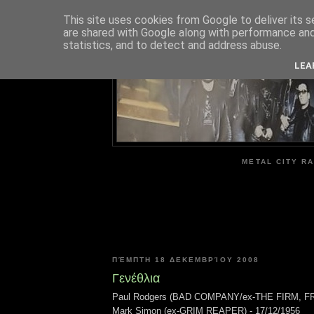
This site uses cookies from Google to deliver its s
are shared with Google along with performance and 
ME
statistics, and to detect and address abuse.
LEA
METAL CITY RA
ΠΈΜΠΤΗ 18 ΔΕΚΕΜΒΡΊΟΥ 2008
Γενέθλια
Paul Rodgers (BAD COMPANY/ex-THE FIRM, FR
Mark Simon (ex-GRIM REAPER) - 17/12/1956