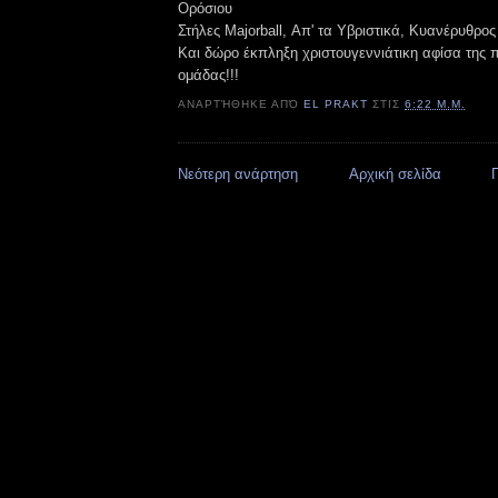
Ορόσιου
Στήλες Majorball, Απ' τα Υβριστικά, Κυανέρυθρο
Και δώρο έκπληξη χριστουγεννιάτικη αφίσα της 
ομάδας!!!
ΑΝΑΡΤΉΘΗΚΕ ΑΠΌ
EL PRAKT
ΣΤΙΣ
6:22 Μ.Μ.
Νεότερη ανάρτηση
Αρχική σελίδα