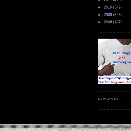
►
2010
(542)
►
2009
(523)
►
2008
(187)
ANTI-COPY