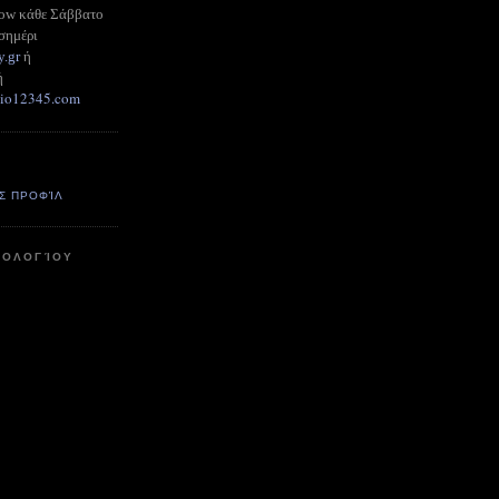
how κάθε Σάββατο
σημέρι
y.gr
ή
ή
adio12345.com
Σ ΠΡΟΦΊΛ
ΤΟΛΟΓΊΟΥ