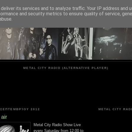
deliver its services and to analyze traffic. Your IP address and 
formance and security metrics to ensure quality of service, gen
METAL CITY
abuse.
METAL CITY RADIO (ALTERNATIVE PLAYER)
 ΣΕΠΤΕΜΒΡΊΟΥ 2012
METAL CITY RAD
 air
Metal City Radio Show Live
every Saturday from 12:00 to