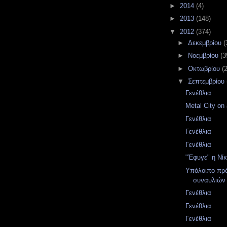
►
2014
(4)
►
2013
(148)
▼
2012
(374)
►
Δεκεμβρίου
(
►
Νοεμβρίου
(3
►
Οκτωβρίου
(
▼
Σεπτεμβρίου
Γενέθλια
Metal City on 
Γενέθλια
Γενέθλια
Γενέθλια
"Έφυγε" η Νί
Υπόλοιπο πρ
συναυλιών 
Γενέθλια
Γενέθλια
Γενέθλια