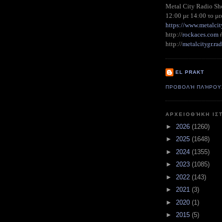
Metal City Radio S
12:00 με 14:00 το με
https://www.metalcit
http://
rockaces.com
metalcitygr.r
http://
EL PRAKT
ΠΡΟΒΟΛΉ ΠΛΉΡΟΥ
ΑΡΧΕΙΟΘΉΚΗ ΙΣ
►
2026
(1260)
►
2025
(1648)
►
2024
(1355)
►
2023
(1085)
►
2022
(143)
►
2021
(3)
►
2020
(1)
►
2015
(5)