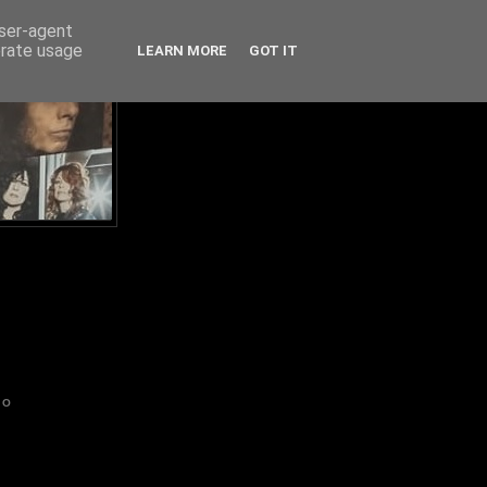
user-agent
erate usage
LEARN MORE
GOT IT
IO