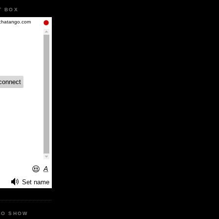
T BOX
IO SHOW