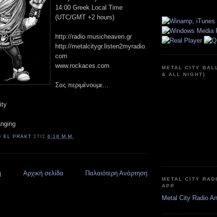
14:00 Greek Local Time
(UTC/GMT +2 hours)
http://radio.musicheaven.gr
http://metalcitygr.listen2myradio.
com
www.rockaces.com
METAL CITY BAL
& ALL NIGHT)
Σας περιμένουμε...
ity
anging
Ό
EL PRAKT
ΣΤΙΣ
6:18 Μ.Μ.
η
Αρχική σελίδα
Παλαιότερη Ανάρτηση
METAL CITY RAD
APP
Metal City Radio A