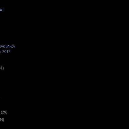
air
υναυλιών
ς 2012
31)
)
υ
(29)
34)