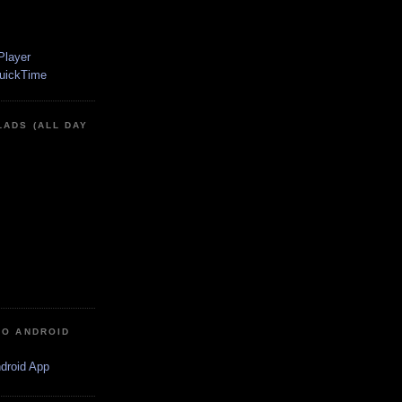
LADS (ALL DAY
IO ANDROID
ndroid App