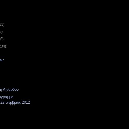
33)
5)
26)
(34)
air
κη Λινάρδου
όγραμμα
Σεπτέμβριος 2012