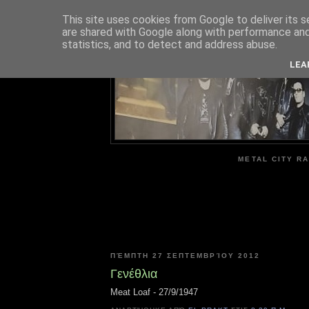
This site uses cookies from Google to deliver its s
are shared with Google along with performance and 
ME
statistics, and to detect and address abuse.
LEA
METAL CITY RA
ΠΈΜΠΤΗ 27 ΣΕΠΤΕΜΒΡΊΟΥ 2012
Γενέθλια
Meat Loaf - 27/9/1947