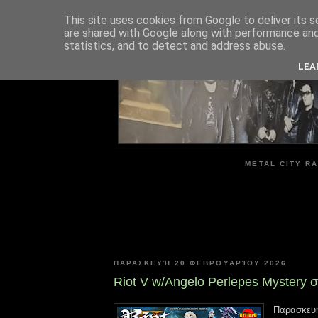
This site uses cookies from Google to deliver its s
are shared with Google along with performance and 
ME
statistics, and to detect and address abuse.
LEA
METAL CITY RA
ΠΑΡΑΣΚΕΥΉ 20 ΦΕΒΡΟΥΑΡΊΟΥ 2026
Riot V w/Angelo Perlepes Mystery 
Παρασκευή 