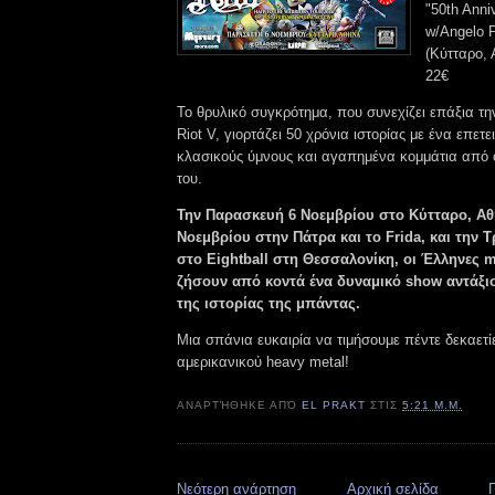
"50th Anni
w/Angelo 
(Κύτταρο,
22€
Το θρυλικό συγκρότημα, που συνεχίζει επάξια τ
Riot V, γιορτάζει 50 χρόνια ιστορίας με ένα επετε
κλασικούς ύμνους και αγαπημένα κομμάτια από 
του.
Την Παρασκευή 6 Νοεμβρίου στο Κύτταρο, Αθ
Νοεμβρίου στην Πάτρα και το Frida, και την 
στο Eightball στη Θεσσαλονίκη, οι Έλληνες m
ζήσουν από κοντά ένα δυναμικό show αντάξιο
της ιστορίας της μπάντας.
Μια σπάνια ευκαιρία να τιμήσουμε πέντε δεκαετί
αμερικανικού heavy metal!
ΑΝΑΡΤΉΘΗΚΕ ΑΠΌ
EL PRAKT
ΣΤΙΣ
5:21 Μ.Μ.
Νεότερη ανάρτηση
Αρχική σελίδα