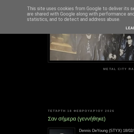
This site uses cookies from Google to deliver its s
are shared with Google along with performance and 
ME
statistics, and to detect and address abuse.
LEA
METAL CITY RA
ΤΕΤΆΡΤΗ 18 ΦΕΒΡΟΥΑΡΊΟΥ 2026
Σαν σήμερα (γεννήθηκε)
Dennis DeYoung (STYX) 18/02