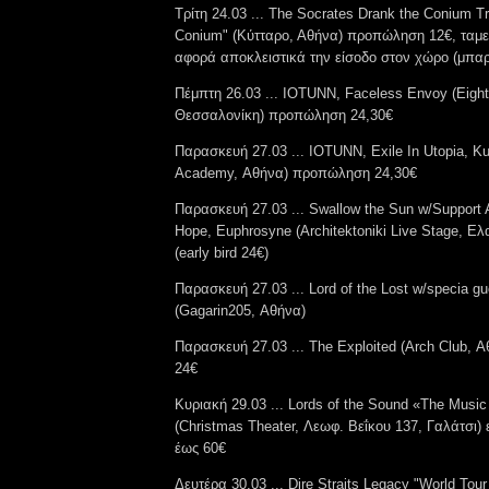
Τρίτη 24.03 ... The Socrates Drank the Conium Tr
Conium" (Κύτταρο, Αθήνα) προπώληση 12€, ταμείο
αφορά αποκλειστικά την είσοδο στον χώρο (μπαρ
Πέμπτη 26.03 ... IOTUNN, Faceless Envoy (Eightb
Θεσσαλονίκη) προπώληση 24,30€
Παρασκευή 27.03 ... IOTUNN, Exile In Utopia, Ku
Academy, Αθήνα) προπώληση 24,30€
Παρασκευή 27.03 ... Swallow the Sun w/Support 
Hope, Euphrosyne (Architektoniki Live Stage, Ε
(early bird 24€)
Παρασκευή 27.03 ... Lord of the Lost w/specia gu
(Gagarin205, Αθήνα)
Παρασκευή 27.03 ... The Exploited (Arch Club,
24€
Κυριακή 29.03 ... Lords of the Sound «The Music
(Christmas Theater, Λεωφ. Βεΐκου 137, Γαλάτσι) 
έως 60€
Δευτέρα 30.03 ... Dire Straits Legacy "World Tour