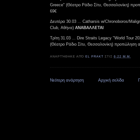
Greece" (Θέατρο Ράδιο Σίτυ, Θεσσαλονίκη) πρ
69€
Δευτέρα 30.03 ... Catharsis w/Chronoboros/Mali
Club, Αθήνα)
ΑΝΑΒΑΛΛΕΤΑΙ
Τρίτη 31.03 ... Dire Straits Legacy "World Tour 2
(Θέατρο Ράδιο Σίτυ, Θεσσαλονίκη) προπώληση α
ΑΝΑΡΤΉΘΗΚΕ ΑΠΌ
EL PRAKT
ΣΤΙΣ
6:22 Μ.Μ.
Νεότερη ανάρτηση
Αρχική σελίδα