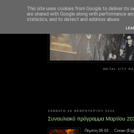
This site uses cookies from Google to deliver its s
are shared with Google along with performance and 
ME
statistics, and to detect and address abuse.
LEA
METAL CITY RA
ΣΆΒΒΑΤΟ 28 ΦΕΒΡΟΥΑΡΊΟΥ 2026
Συναυλιακό πρόγραμμα Μαρτίου 20
Πέμπτη 05.03 ... Conan (Eig