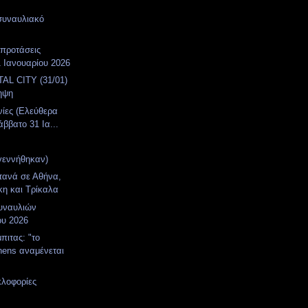
συναυλιακό
α
 προτάσεις
 Ιανουαρίου 2026
AL CITY (31/01)
ηψη
νίες (Ελεύθερα
άββατο 31 Ια...
γεννήθηκαν)
τανά σε Αθήνα,
η και Τρίκαλα
υναυλιών
ου 2026
πιτας: "το
hens αναμένεται
κλοφορίες