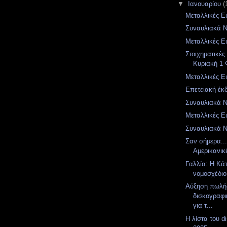
▼
Ιανουαρίου
(
Μεταλλικές Ει
Συναυλιακά Νέ
Μεταλλικές Ει
Στοιχηματικές
Κυριακή 1 
Μεταλλικές Ει
Επετειακή έκδ
Συναυλιακά Νέ
Μεταλλικές Ει
Συναυλιακά 
Σαν σήμερα..
Αμερικανικ
Γαλλία: Η Κά
νομοσχέδιο 
Αύξηση πωλή
δισκογραφι
για τ...
Η λίστα του d