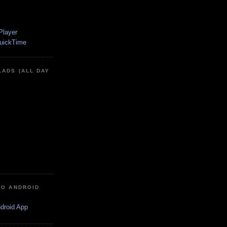
LADS (ALL DAY
IO ANDROID
ndroid App