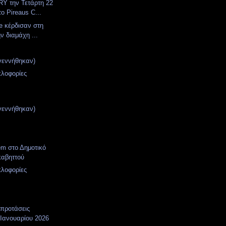
Y την Τετάρτη 22
ο Pireaus C...
e κέρδισαν στη
ην διαμάχη ...
γεννήθηκαν)
κλοφορίες
γεννήθηκαν)
em στο Δημοτικό
καβηττού
κλοφορίες
 προτάσεις
 Ιανουαρίου 2026