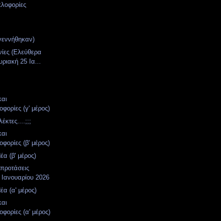
κλοφορίες
γεννήθηκαν)
νίες (Ελεύθερα
ριακή 25 Ια...
και
φορίες (γ' μέρος)
κτες....;;;
και
φορίες (β' μέρος)
α (β' μέρος)
 προτάσεις
 Ιανουαρίου 2026
α (α' μέρος)
και
φορίες (α' μέρος)