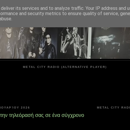
deliver its services and to analyze traffic. Your IP address and 
formance and security metrics to ensure quality of service, gen
METAL CITY
abuse.
METAL CITY RADIO (ALTERNATIVE PLAYER)
ΝΟΥΑΡΊΟΥ 2026
METAL CITY RAD
την τηλεόρασή σας σε ένα σύγχρονο