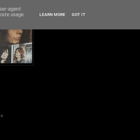
user-agent
erate usage
LEARN MORE
GOT IT
IO