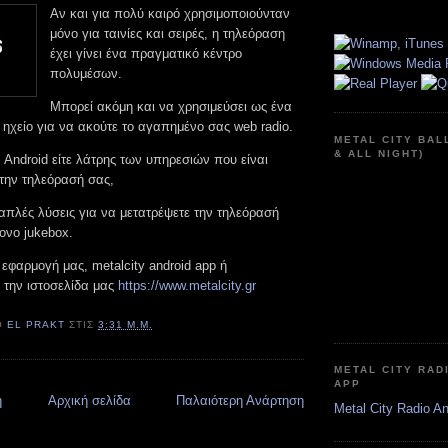
Αν και για πολύ καιρό χρησιμοποιούνταν
μόνο για ταινίες και σειρές, η τηλεόραση
έχει γίνει ένα πραγματικό κέντρο
πολυμέσων.
Μπορεί ακόμη και να χρησιμεύσει ως ένα
 ηχείο για να ακούτε τo αγαπημένo σας web radio.
METAL CITY BAL
& ALL NIGHT)
ς Android είτε λάτρης των υπηρεσιών που είναι
την τηλεόρασή σας,
ο απλές λύσεις για να μετατρέψετε την τηλεόρασή
ονο jukebox.
εφαρμογή μας, metalcity android app ή
την ιστοσελίδα μας
https://www.metalcity.gr
Ό
EL PRAKT
ΣΤΙΣ
3:31 Μ.Μ.
METAL CITY RAD
APP
η
Αρχική σελίδα
Παλαιότερη Ανάρτηση
Metal City Radio A