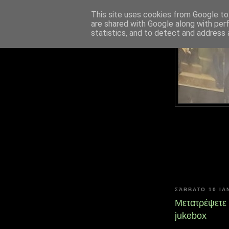
This site uses cookies from Google to 
are shared with Google along with per
statistics, and to detect and address 
ΣΆΒΒΑΤΟ 10 ΙΑ
Μετατρέψετε 
jukebox