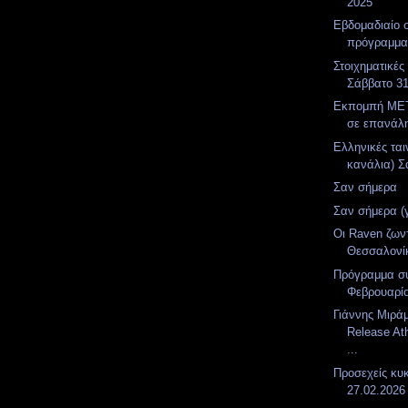
2025
Εβδομαδιαίο 
πρόγραμμ
Στοιχηματικές
Σάββατο 31
Εκπομπή MET
σε επανάλ
Ελληνικές ται
κανάλια) Σ
Σαν σήμερα
Σαν σήμερα (
Οι Raven ζων
Θεσσαλονίκ
Πρόγραμμα σ
Φεβρουαρί
Γιάννης Μιράμ
Release At
...
Προσεχείς κυ
27.02.2026