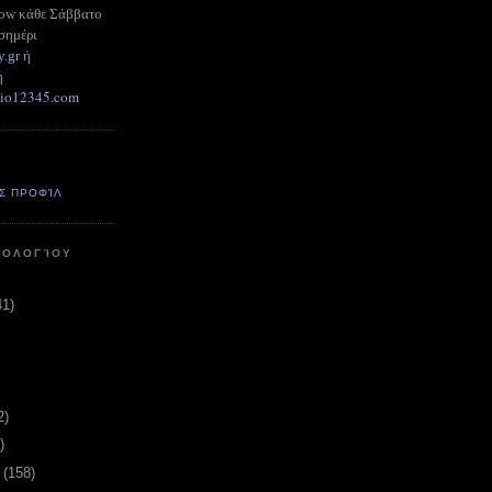
how κάθε Σάββατο
σημέρι
y.gr
ή
ή
adio12345.com
Σ ΠΡΟΦΊΛ
ΤΟΛΟΓΊΟΥ
41)
2)
)
υ
(158)