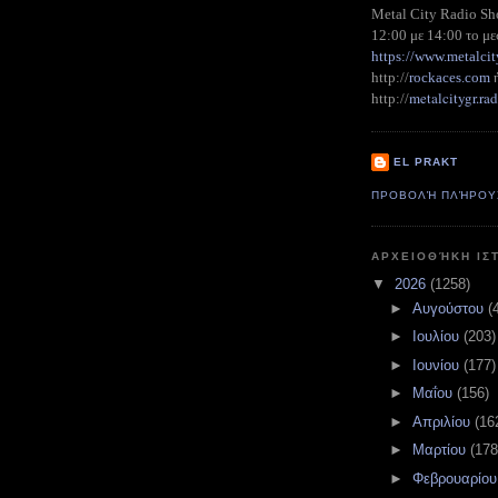
Metal City Radio S
12:00 με 14:00 το με
https://www.metalcit
http://
rockaces.com
metalcitygr.r
http://
EL PRAKT
ΠΡΟΒΟΛΉ ΠΛΉΡΟΥ
ΑΡΧΕΙΟΘΉΚΗ ΙΣ
▼
2026
(1258)
►
Αυγούστου
(
►
Ιουλίου
(203)
►
Ιουνίου
(177)
►
Μαΐου
(156)
►
Απριλίου
(16
►
Μαρτίου
(178
►
Φεβρουαρίο