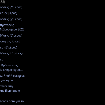
183)
δήσεις (δ' μέρος)
α (γ' μέρος)
δήσεις (γ' μέρος)
 προτάσεις
Φεβρουαρίου 2026
δήσεις (β' μέρος)
οση της Knosti
α (β' μέρος)
δήσεις (α' μέρος)
Νέα
. Βρήκαν στις
ές κινηματογρα...
τω Βουλή ενέκρινε
για την α...
σεων στη
κής βιομηχανία
iscogs.com για το