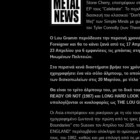
Stone Cherry, επιστρέφουν στ
EP τους "Celebrate". To περι
διασκευή του κλασικού "Don't
Me)" των Simple Minds με g
τον Tyler Connolly (των Theo
Ο Lou Gramm περιόδευσε την περσινή χρονιά
Foreigner και θα το κάνει ξανά από τις 17 Απρ
23 Απριλίου για 6 εμφανίσεις τις μπάντας στ
Ηνωμένων Πολιτειών.
Στα περσινά κενά διαστήματα βρήκε τον χρόν
ηχογραφήσει ένα νέο σόλο άλμπουμ, το οποίο
των δισκοπωλείων στις 20 Μαρτίου, με τίτλ
Θα είναι το τρίτο άλμπουμ του, με το δικό το
READY OR NOT (1987) και LONG HARD LOOK (
υπολογίζονται οι κυκλοφορίες ως THE LOU
Οι Asia επιστρέφουν και ροκάρουν με τη νέα του
ηχογραφημένο ζωντανά την πρώτη από τις τρεις β
Boundaries" στο Sussex τον Απρίλιο του 2025, τ
ENGLAND" περιλαμβάνει ολόκληρο το ομώνυμο 
τους, του 1982, καθώς και μια επιλογή από τις με