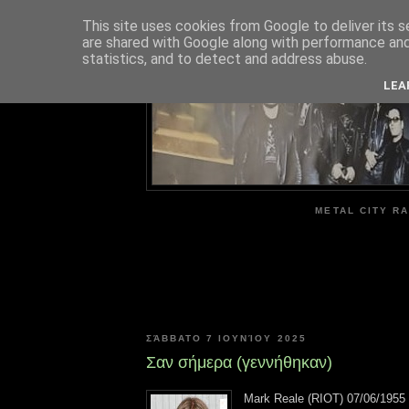
This site uses cookies from Google to deliver its s
are shared with Google along with performance and 
ME
statistics, and to detect and address abuse.
LEA
METAL CITY RA
ΣΆΒΒΑΤΟ 7 ΙΟΥΝΊΟΥ 2025
Σαν σήμερα (γεννήθηκαν)
Mark Reale (RIOT) 07/06/1955