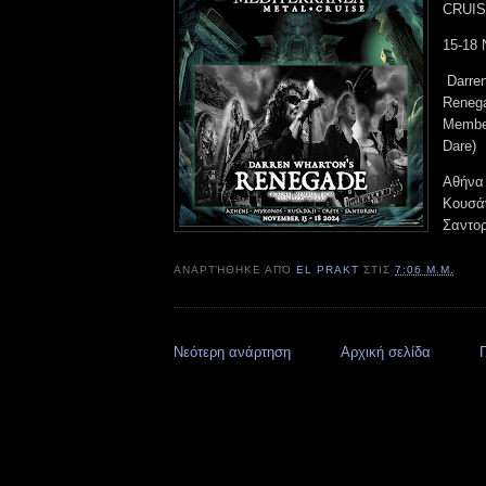
CRUI
15-18
Darren
Renega
Member
Dare)
Αθήνα 
Κουσάν
Σαντορ
ΑΝΑΡΤΉΘΗΚΕ ΑΠΌ
EL PRAKT
ΣΤΙΣ
7:06 Μ.Μ.
Νεότερη ανάρτηση
Αρχική σελίδα