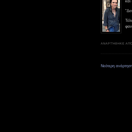
και
"Δε
Τέλ
φαν
ΑΝΑΡΤΉΘΗΚΕ ΑΠ
Νεότερη ανάρτησ