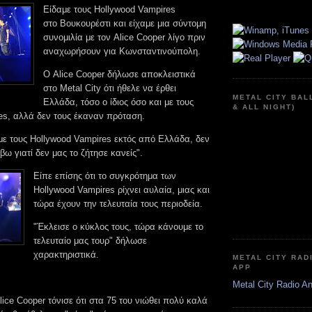
Είδαμε τους Hollywood Vampires
στο Βουκουρέστι και είχαμε μια σύντομη
συνομιλία με τον Alice Cooper λίγο πριν
αναχωρήσουν για Κωνσταντινούπολη.
Ο Alice Cooper δήλωσε αποκλειστικά
στο Metal City ότι ήθελε να έρθει
METAL CITY BAL
Ελλάδα, τόσο ο ίδιος όσο και με τους
& ALL NIGHT)
es, αλλά δεν τους έκαναν πρόταση.
με τους Hollywood Vampires εκτός από Ελλάδα, δεν
 γιατί δεν μας το ζήτησε κανείς".
Είπε επίσης ότι το συγκρότημα των
Hollywood Vampires ρίχνει αυλαία, μιας και
τώρα έχουν την τελευταία τους περιοδεία.
"Έκλεισε ο κύκλος τους, τώρα κάνουμε το
τελευταίο μας τουρ" δήλωσε
χαρακτηριστικά.
METAL CITY RAD
APP
Metal City Radio A
lice Cooper τόνισε ότι στα 75 του νιώθει πολύ καλά