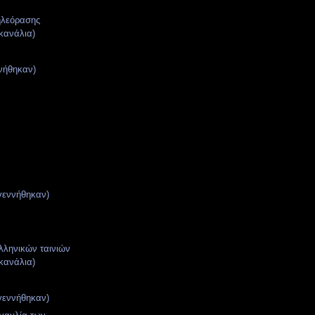
ηλεόρασης
κανάλια)
ννήθηκαν)
γεννήθηκαν)
ληνικών ταινιών
κανάλια)
γεννήθηκαν)