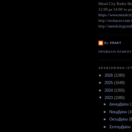
Metal City Radio S
12:00 με 14:00 το με
https://www.metalcit
http://
rockaces.com
metalcitygr.r
http://
EL PRAKT
ΠΡΟΒΟΛΉ ΠΛΉΡΟΥ
ΑΡΧΕΙΟΘΉΚΗ ΙΣ
►
2026
(1280)
►
2025
(1648)
►
2024
(1355)
▼
2023
(1085)
►
Δεκεμβρίου
(
►
Νοεμβρίου
(1
►
Οκτωβρίου
(
►
Σεπτεμβρίου