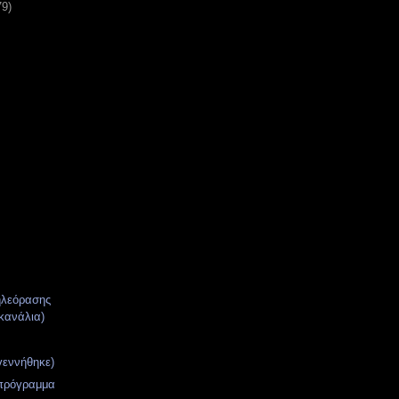
79)
ηλεόρασης
κανάλια)
γεννήθηκε)
 πρόγραμμα