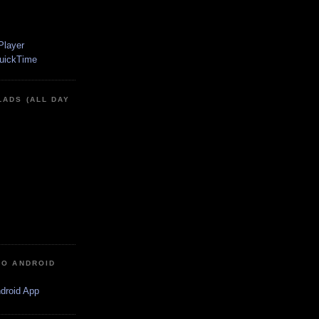
LADS (ALL DAY
IO ANDROID
ndroid App