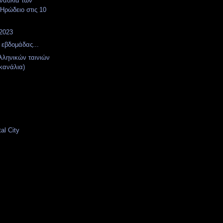
υναυλία των
Ηρώδειο στις 10
 2023
 εβδομάδας...
ληνικών ταινιών
κανάλια)
al City