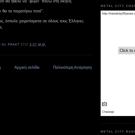
 ότι θα ήθελε να "φύγει" πάνω στη σκηνή.
METAL CITY CHA
ν θα τα παρατήσω ποτέ".
ος, έστειλε χαιρετίσματα σε όλους τους Έλληνες
ς.
Ό
EL PRAKT
ΣΤΙΣ
3:57 Μ.Μ.
η
Αρχική σελίδα
Παλαιότερη Ανάρτηση
METAL CITY RAD