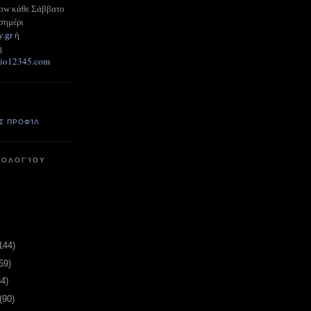
how κάθε Σάββατο
σημέρι
y.gr
ή
ή
adio12345.com
Σ ΠΡΟΦΊΛ
ΤΟΛΟΓΊΟΥ
144)
69)
84)
(90)