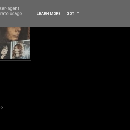
user-agent
erate usage
LEARN MORE
GOT IT
IO