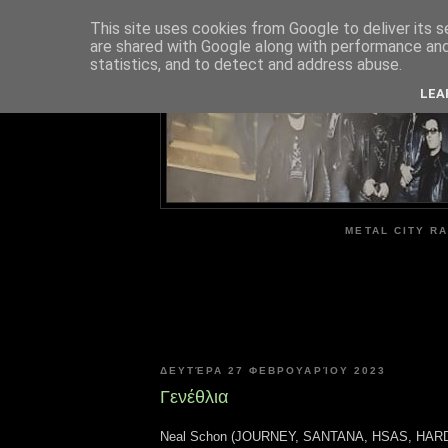
This site uses cookies from Google to deliver its s
are shared with Google along with performance and 
ME
statistics, and to detect and address abuse.
LEA
METAL CITY RA
ΔΕΥΤΈΡΑ 27 ΦΕΒΡΟΥΑΡΊΟΥ 2023
Γενέθλια
Neal Schon (JOURNEY, SANTANA, HSAS, HARDL