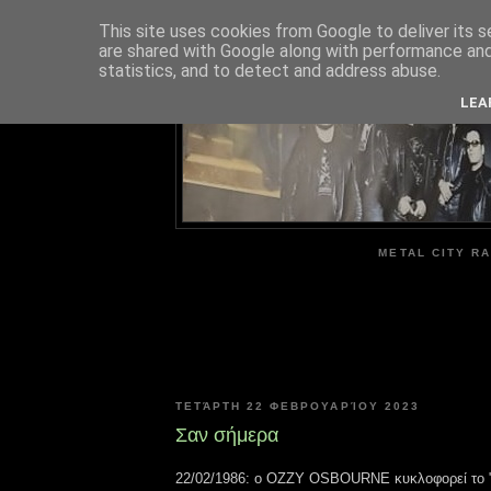
This site uses cookies from Google to deliver its s
are shared with Google along with performance and 
ME
statistics, and to detect and address abuse.
LEA
METAL CITY RA
ΤΕΤΆΡΤΗ 22 ΦΕΒΡΟΥΑΡΊΟΥ 2023
Σαν σήμερα
22/02/1986: ο OZZY OSBOURNE κυκλοφορεί το "T