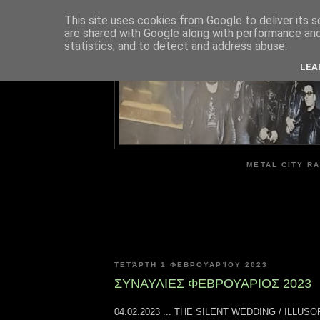
This site uses cookies from Google to deliver its s
are shared with Google along with performance and 
ME
statistics, and to detect and address abuse.
LEA
METAL CITY RA
ΤΕΤΆΡΤΗ 1 ΦΕΒΡΟΥΑΡΊΟΥ 2023
ΣΥΝΑΥΛΙΕΣ ΦΕΒΡΟΥΑΡΙΟΣ 2023
04.02.2023 ... THE SILENT WEDDING / ILLUSO