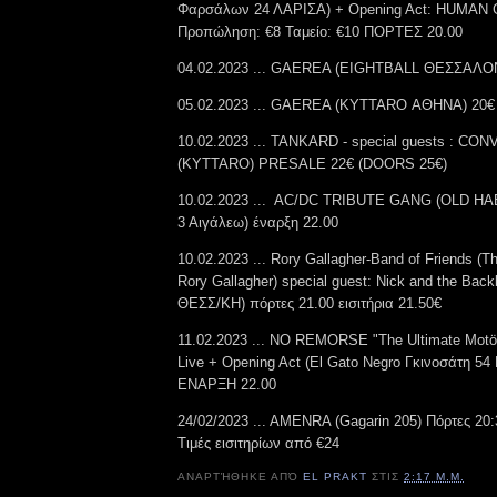
Φαρσάλων 24 ΛΑΡΙΣΑ) + Opening Act: HUMA
Προπώληση: €8 Ταμείο: €10 ΠΟΡΤΕΣ 20.00
04.02.2023 ... GAEREA (EIGHTBALL ΘΕΣΣΑΛΟ
05.02.2023 ... GAEREA (KYTTARO ΑΘΗΝΑ) 20€
10.02.2023 ... TANKARD - special guests : C
(KYTTARO) PRESALE 22€ (DOORS 25€)
10.02.2023 ... AC/DC TRIBUTE GANG (OLD HAB
3 Αιγάλεω) έναρξη 22.00
10.02.2023 ... Rory Gallagher-Band of Friends (Th
Rory Gallagher) special guest: Nick and the Back
ΘΕΣΣ/ΚΗ) πόρτες 21.00 εισιτήρια 21.50€
11.02.2023 ... NO REMORSE "The Ultimate Motör
Live + Opening Act (El Gato Negro Γκινοσάτη
ΕΝΑΡΞΗ 22.00
24/02/2023 ... AMENRA (Gagarin 205) Πόρτες 20
Τιμές εισιτηρίων από €24
ΑΝΑΡΤΉΘΗΚΕ ΑΠΌ
EL PRAKT
ΣΤΙΣ
2:17 Μ.Μ.