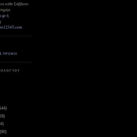
how κάθε Σάββατο
σημέρι
y.gr
ή
ή
adio12345.com
Σ ΠΡΟΦΊΛ
ΤΟΛΟΓΊΟΥ
144)
69)
84)
(90)