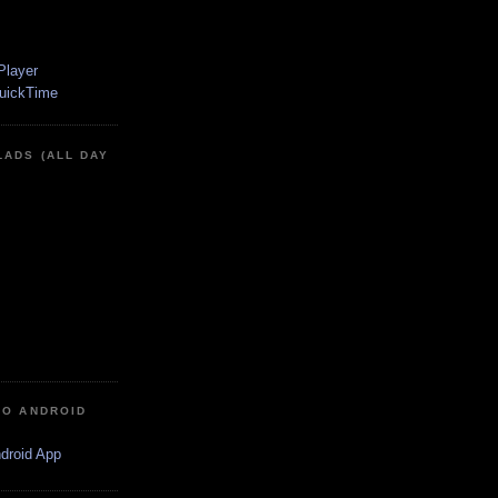
LADS (ALL DAY
IO ANDROID
ndroid App