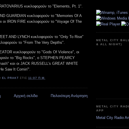
TRATOVARIUS κυκλοφορούν το "Elements, Pt. 1".
LIND GUARDIAN κυκλοφορούν το "Memories Of A
ι οι IRON FIRE κυκλοφορούν το "Voyage Of The
WEET AND LYNCH κυκλοφορούν το "Only To Rise"
METAL CITY BAL
λοφορούν το "From The Very Depths".
& ALL NIGHT)
REATOR κυκλοφορούν το "Gods Of Violence", οι
ρούν το "Big Rocks", ο STEPHEN PEARCY
Smash" και οι JACK RUSSELL's GREAT WHITE
e Saw It Comin'".
Ό
EL PRAKT
ΣΤΙΣ
11:07 Π.Μ.
η
Αρχική σελίδα
Παλαιότερη Ανάρτηση
METAL CITY RAD
APP
Metal City Radio A