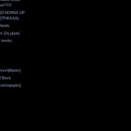
κό"!!!!!
2023 HORNS UP
(ΤΡΙΚΑΛΑ)
rlands
s (2η μέρα)
 ταινίες
γεννήθηκαν)
f Beck
κυκλοφορίες)