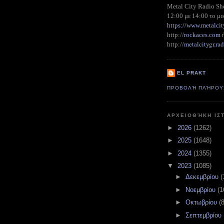
Metal City Radio S
12:00 με 14:00 το με
https://www.metalcit
http://
rockaces.com
metalcitygr.r
http://
EL PRAKT
ΠΡΟΒΟΛΉ ΠΛΉΡΟΥ
ΑΡΧΕΙΟΘΉΚΗ ΙΣ
►
2026
(1262)
►
2025
(1648)
►
2024
(1355)
▼
2023
(1085)
►
Δεκεμβρίου
(
►
Νοεμβρίου
(1
►
Οκτωβρίου
(
►
Σεπτεμβρίου