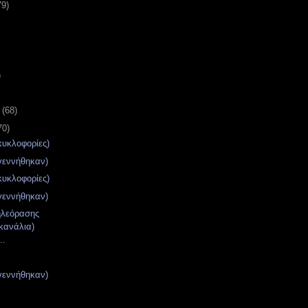
79)
)
υ
(68)
70)
κυκλοφορίες)
γεννήθηκαν)
κυκλοφορίες)
γεννήθηκαν)
ηλεόρασης
κανάλια)
..
γεννήθηκαν)