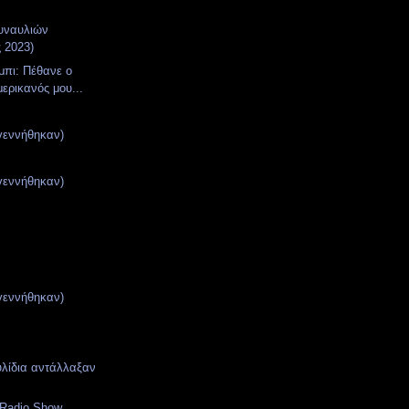
υναυλιών
ς 2023)
μπι: Πέθανε ο
μερικανός μου...
γεννήθηκαν)
γεννήθηκαν)
γεννήθηκαν)
υλίδια αντάλλαξαν
Radio Show