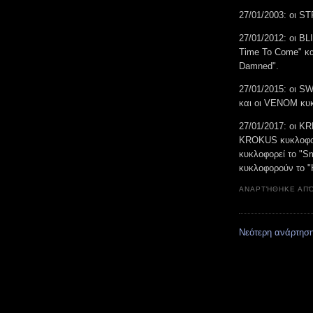
27/01/2003: οι S
27/01/2012: οι B
Time To Come" κα
Damned".
27/01/2015: οι S
και οι VENOM κυκ
27/01/2017: οι K
KROKUS κυκλοφο
κυκλοφορεί το "
κυκλοφορούν το "H
ΑΝΑΡΤΉΘΗΚΕ ΑΠ
Νεότερη ανάρτησ