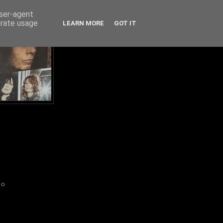
user-agent
erate usage
LEARN MORE
GOT IT
IO