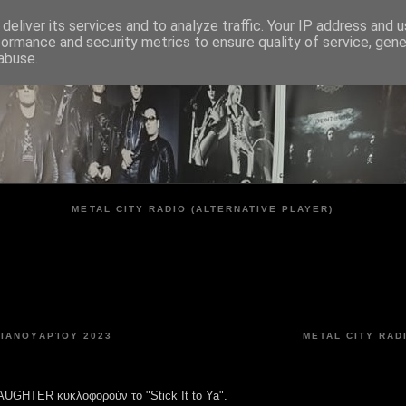
deliver its services and to analyze traffic. Your IP address and 
formance and security metrics to ensure quality of service, gen
METAL CITY
abuse.
METAL CITY RADIO (ALTERNATIVE PLAYER)
 ΙΑΝΟΥΑΡΊΟΥ 2023
METAL CITY RAD
LAUGHTER κυκλοφορούν το "Stick It to Ya".