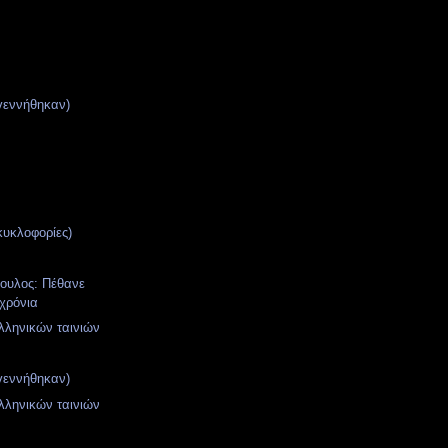
γεννήθηκαν)
κυκλοφορίες)
ουλος: Πέθανε
 χρόνια
ληνικών ταινιών
γεννήθηκαν)
ληνικών ταινιών