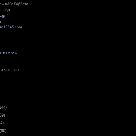
how κάθε Σάββατο
σημέρι
y.gr
ή
ή
adio12345.com
Σ ΠΡΟΦΊΛ
ΤΟΛΟΓΊΟΥ
144)
69)
84)
(90)