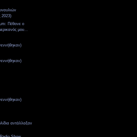
υναυλιών
ς 2023)
μπι: Πέθανε ο
μερικανός μου...
γεννήθηκαν)
γεννήθηκαν)
γεννήθηκαν)
υλίδια αντάλλαξαν
Radio Show