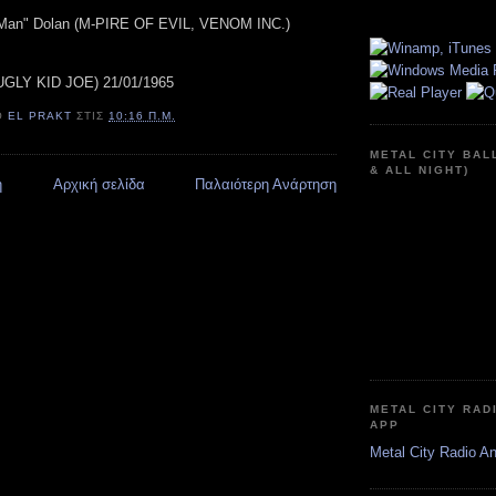
 Man" Dolan (M-PIRE OF EVIL, VENOM INC.)
 (UGLY KID JOE) 21/01/1965
Ό
EL PRAKT
ΣΤΙΣ
10:16 Π.Μ.
METAL CITY BAL
& ALL NIGHT)
η
Αρχική σελίδα
Παλαιότερη Ανάρτηση
METAL CITY RAD
APP
Metal City Radio A