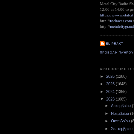
Metal City Radio S
12:00 με 14:00 το με
https://www.metalcit
http://
rockaces.com
metalcitygr.r
http://
EL PRAKT
ΠΡΟΒΟΛΉ ΠΛΉΡΟΥ
ΑΡΧΕΙΟΘΉΚΗ ΙΣ
►
2026
(1280)
►
2025
(1648)
►
2024
(1355)
▼
2023
(1085)
►
Δεκεμβρίου
(
►
Νοεμβρίου
(1
►
Οκτωβρίου
(
►
Σεπτεμβρίου