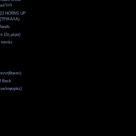
κό"!!!!!
2023 HORNS UP
(ΤΡΙΚΑΛΑ)
rlands
s (2η μέρα)
 ταινίες
γεννήθηκαν)
f Beck
κυκλοφορίες)