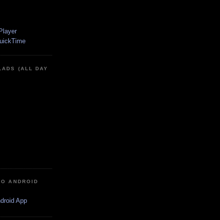
LADS (ALL DAY
IO ANDROID
ndroid App