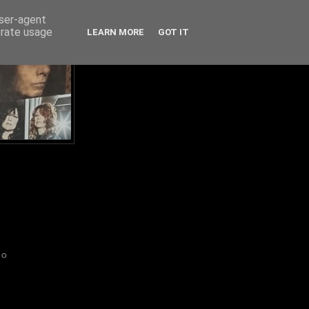
user-agent
erate usage
LEARN MORE
GOT IT
IO