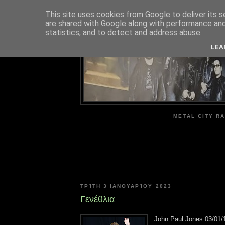
This site uses cookies from Google to deliver its s
are shared with Google along with performance and 
ME
statistics, and to detect and address abuse.
LEA
METAL CITY RA
ΤΡΊΤΗ 3 ΙΑΝΟΥΑΡΊΟΥ 2023
Γενέθλια
John Paul Jones 03/01/