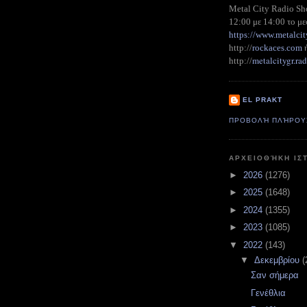
Metal City Radio S
12:00 με 14:00 το με
https://www.metalcit
http://
rockaces.com
metalcitygr.r
http://
EL PRAKT
ΠΡΟΒΟΛΉ ΠΛΉΡΟΥ
ΑΡΧΕΙΟΘΉΚΗ ΙΣ
►
2026
(1276)
►
2025
(1648)
►
2024
(1355)
►
2023
(1085)
▼
2022
(143)
▼
Δεκεμβρίου
(
Σαν σήμερα
Γενέθλια