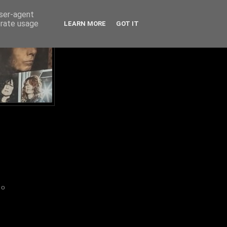
user-agent
erate usage
LEARN MORE
GOT IT
IO