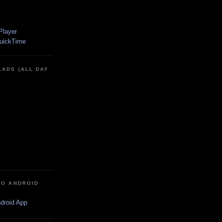
LADS (ALL DAY
IO ANDROID
ndroid App