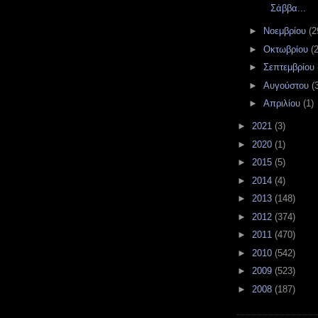
Σάββα...
►
Νοεμβρίου
(2
►
Οκτωβρίου
(
►
Σεπτεμβρίου
►
Αυγούστου
(
►
Απριλίου
(1)
►
2021
(3)
►
2020
(1)
►
2015
(5)
►
2014
(4)
►
2013
(148)
►
2012
(374)
►
2011
(470)
►
2010
(542)
►
2009
(523)
►
2008
(187)