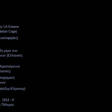
rry LA Greene
Harlan Cage)
κυκλοφορίες)
 2η μέρα των
νων (Ελληνικές
 Χριστούγεννα
ταινίες)
 παραμονή
ννων
ρέιζερ Κίλμιστερ)
. 1914 - Α΄
 Πόλεμος: