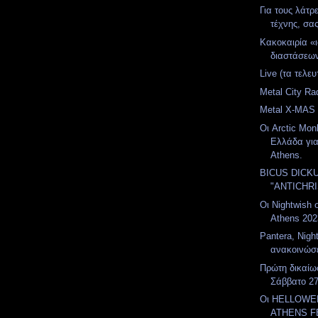
Για τους λάτρ
τέχνης, σας
Κακοκαιρία «
διαστάσεω
Live (τα τελευ
Metal City R
Metal X-MAS 
Οι Arctic Mo
Ελλάδα για
Athens.
BICUS DICK
"ANTICHR
Οι Nightwish 
Athens 202
Pantera, Night
ανακοινώσε
Πρώτη δικαίωσ
Σάββατο 2
Οι HELLOWE
ATHENS FE