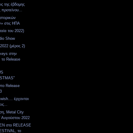
εις της έβδομης
 προτείνου...
ιστορικών
ν» στις ΗΠΑ
ταία του 2022)
adio Show
2022 (μέρος 2)
nkeys στην
 το Release
US
ISTMAS"
στο Release
3
wish.... έρχονται
ις...
η, Metal City
7 Αυγούστου 2022
EN στο RELEASE
STIVAL, το