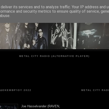
deliver its services and to analyze traffic. Your IP address and 
formance and security metrics to ensure quality of service, gen
METAL CITY
abuse.
METAL CITY RADIO (ALTERNATIVE PLAYER)
 ΔΕΚΕΜΒΡΊΟΥ 2022
METAL CITY RAD
Joe Hasselvander (RAVEN,