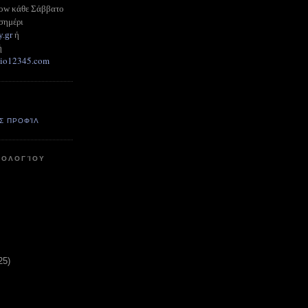
how κάθε Σάββατο
σημέρι
y.gr
ή
ή
adio12345.com
Σ ΠΡΟΦΊΛ
ΤΟΛΟΓΊΟΥ
25)