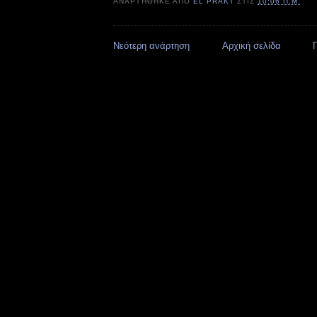
ΑΝΑΡΤΉΘΗΚΕ ΑΠΌ
EL PRAKT
ΣΤΙΣ
10:06 Π.Μ.
Νεότερη ανάρτηση
Αρχική σελίδα