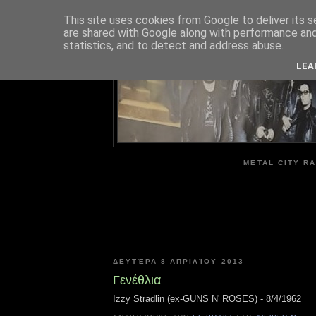
This site uses cookies from Google to deliver its s
are shared with Google along with performance and 
ME
statistics, and to detect and address abuse.
LEA
METAL CITY RA
ΔΕΥΤΈΡΑ 8 ΑΠΡΙΛΊΟΥ 2013
Γενέθλια
Izzy Stradlin (ex-GUNS N' ROSES) - 8/4/1962