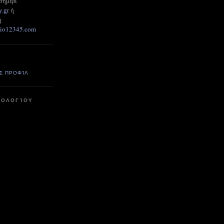
σημέρι
y.gr
ή
ή
adio12345.com
Σ ΠΡΟΦΊΛ
ΤΟΛΟΓΊΟΥ