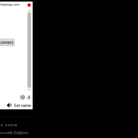
IO SHOW
how κάθε Σάββατο