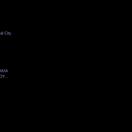
al City
ΚΑΚΙΑ
Υ...