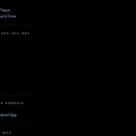
LADS (ALL DAY
IO ANDROID
ndroid App
T BOX