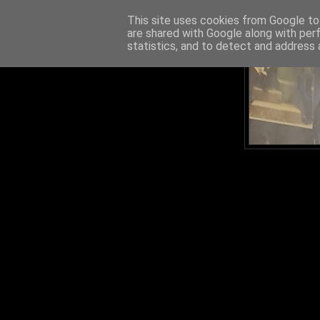
This site uses cookies from Google to 
are shared with Google along with per
statistics, and to detect and address 