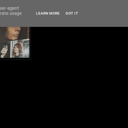
user-agent
erate usage
LEARN MORE
GOT IT