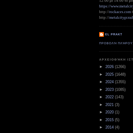
12:00 με 14:00 το με
https://www.metalcit
http://
rockaces.com
metalcitygr.r
http://
EL PRAKT
ΠΡΟΒΟΛΉ ΠΛΉΡΟΥ
ΑΡΧΕΙΟΘΉΚΗ ΙΣ
►
2026
(1266)
►
2025
(1648)
►
2024
(1355)
►
2023
(1085)
►
2022
(143)
►
2021
(3)
►
2020
(1)
►
2015
(5)
►
2014
(4)