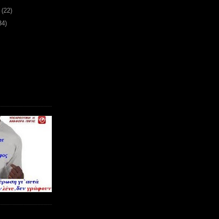
υ
(22)
34)