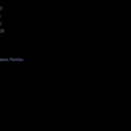
1)
)
)
(3)
)
δρέας Ντούζος