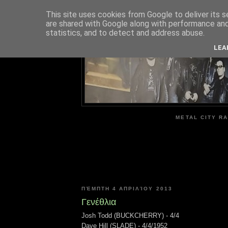
This site uses cookies from Google to deliver its s
are shared with Google along with performance and 
ME
statistics, and to detect and address abuse.
LEA
METAL CITY RA
ΠΈΜΠΤΗ 4 ΑΠΡΙΛΊΟΥ 2013
Γενέθλια
Josh Todd (BUCKCHERRY) - 4/4
Dave Hill (SLADE) - 4/4/1952