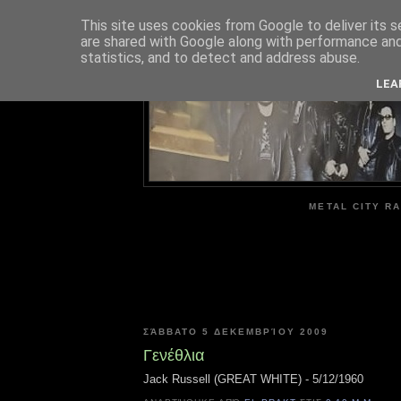
This site uses cookies from Google to deliver its s
are shared with Google along with performance and 
ME
statistics, and to detect and address abuse.
LEA
METAL CITY RA
ΣΆΒΒΑΤΟ 5 ΔΕΚΕΜΒΡΊΟΥ 2009
Γενέθλια
Jack Russell (GREAT WHITE) - 5/12/1960