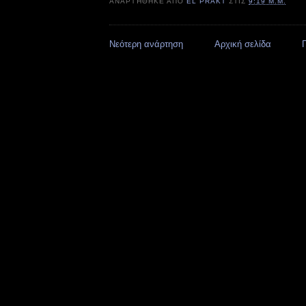
ΑΝΑΡΤΉΘΗΚΕ ΑΠΌ
EL PRAKT
ΣΤΙΣ
9:19 Μ.Μ.
Νεότερη ανάρτηση
Αρχική σελίδα