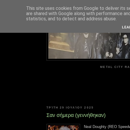
This site uses cookies from Google to deliver its s
are shared with Google along with performance and 
ME
statistics, and to detect and address abuse.
LEA
METAL CITY RA
ΤΡΊΤΗ 29 ΙΟΥΛΊΟΥ 2025
Σαν σήμερα (γεννήθηκαν)
Neal Doughty (REO Speedw