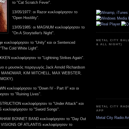
το "Cat Scratch Fever".
13/05/1977: οι Razor κυκλοφόρησαν το
“Open Hostility”.
13/05/1985: οι MAGNUM κυκλοφόρησαν το
"On A Storyteller's Night".
METAL CITY BAL
ge κυκλοφόρησαν το “Unity” και οι Sentenced
& ALL NIGHT)
The Cold White Light”.
KKEN κυκλοφόρησαν το "Lightning Strikes Again".
ίνει ο μουσικός παραγωγός Jack Arnold Richardson
, MANOWAR, KIM MITCHELL, MAX WEBSTER,
 MOXY).
WN κυκλοφόρησαν το "Down IV - Part II" και οι
αν το "Ruining Lives".
ESTRUCTION κυκλοφόρησαν το "Under Attack" και
METAL CITY RAD
κυκλοφόρησαν το "Sword Songs".
APP
Metal City Radio A
GRAHAM BONNET BAND κυκλοφόρησαν το "Day Out
οι VISIONS OF ATLANTIS κυκλοφόρησαν το