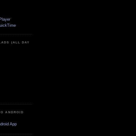
LADS (ALL DAY
IO ANDROID
ndroid App