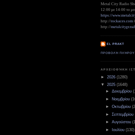
Metal City Radio S
12:00 με 14:00 το με
https://www.metalcit
http://
rockaces.com
metalcitygr.r
http://
EL PRAKT
ΠΡΟΒΟΛΉ ΠΛΉΡΟΥ
ΑΡΧΕΙΟΘΉΚΗ ΙΣ
►
2026
(1280)
▼
2025
(1648)
►
Δεκεμβρίου
(
►
Νοεμβρίου
(1
►
Οκτωβρίου
(
►
Σεπτεμβρίου
►
Αυγούστου
(
►
Ιουλίου
(130)