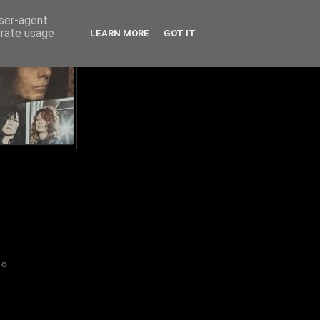
user-agent
erate usage
LEARN MORE
GOT IT
IO