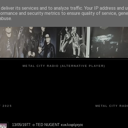
deliver its services and to analyze traffic. Your IP address and 
formance and security metrics to ensure quality of service, gen
METAL CITY
abuse.
METAL CITY RADIO (ALTERNATIVE PLAYER)
 2025
METAL CITY RAD
13/05/1977: ο TED NUGENT κυκλοφόρησε