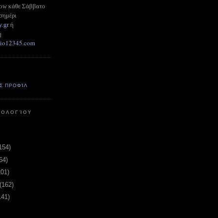
how κάθε Σάββατο
σημέρι
y.gr
ή
ή
adio12345.com
Σ ΠΡΟΦΊΛ
ΤΟΛΟΓΊΟΥ
154)
64)
201)
(162)
141)