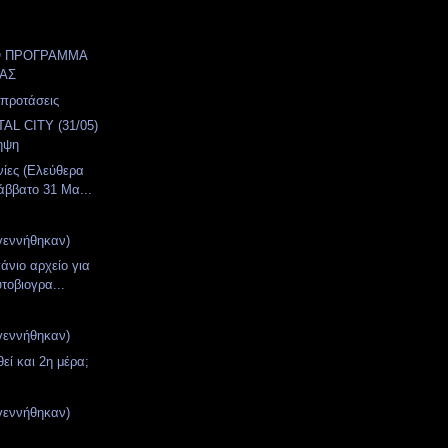
Ο ΠΡΟΓΡΑΜΜΑ
ΑΣ
 προτάσεις
AL CITY (31/05)
ηψη
νίες (Ελεύθερα
άββατο 31 Μα...
γεννήθηκαν)
πάνιο αρχείο για
υτοβιογρα...
γεννήθηκαν)
εί και 2η μέρα;
γεννήθηκαν)