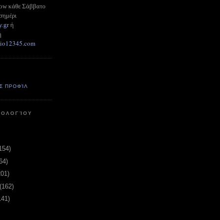
how κάθε Σάββατο
σημέρι
y.gr
ή
ή
adio12345.com
Σ ΠΡΟΦΊΛ
ΤΟΛΟΓΊΟΥ
154)
64)
201)
(162)
141)