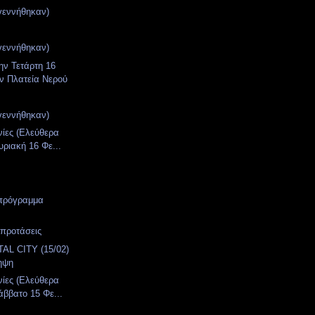
γεννήθηκαν)
γεννήθηκαν)
ην Τετάρτη 16
ην Πλατεία Νερού
γεννήθηκαν)
νίες (Ελεύθερα
υριακή 16 Φε...
 πρόγραμμα
 προτάσεις
AL CITY (15/02)
ηψη
νίες (Ελεύθερα
άββατο 15 Φε...