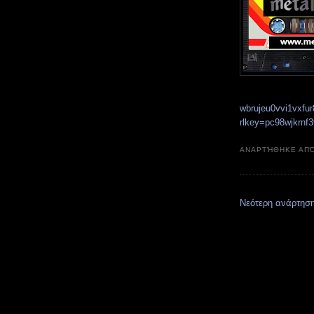
wbrujeu0vvi1vxfu
rlkey=pc98wjkrnf
ΑΝΑΡΤΉΘΗΚΕ ΑΠ
Νεότερη ανάρτησ