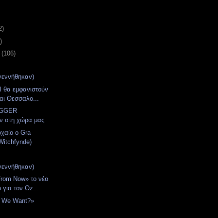
2)
)
υ
(106)
γεννήθηκαν)
l θα εμφανιστούν
αι Θεσσαλο...
IGGER
ν στη χώρα μας
οχαίο ο Gra
Witchfynde)
γεννήθηκαν)
rom Now» το νέο
 για τον Oz...
t We Want?»