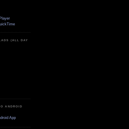
LADS (ALL DAY
IO ANDROID
ndroid App