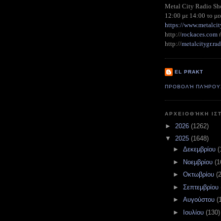
Metal City Radio S
12:00 με 14:00 το με
https://www.metalcit
http://
rockaces.com
metalcitygr.r
http://
EL PRAKT
ΠΡΟΒΟΛΉ ΠΛΉΡΟΥ
ΑΡΧΕΙΟΘΉΚΗ ΙΣ
►
2026
(1262)
▼
2025
(1648)
►
Δεκεμβρίου
(
►
Νοεμβρίου
(1
►
Οκτωβρίου
(
►
Σεπτεμβρίου
►
Αυγούστου
(
►
Ιουλίου
(130)