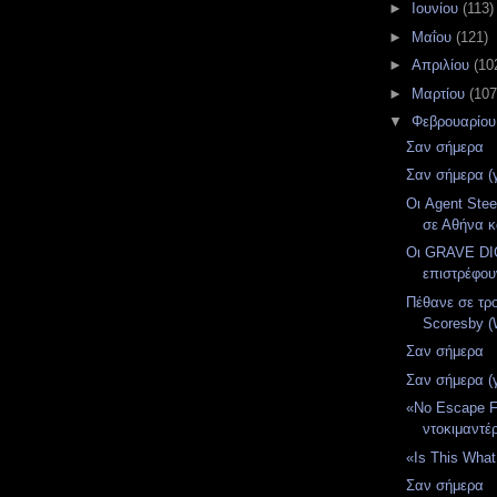
►
Ιουνίου
(113)
►
Μαΐου
(121)
►
Απριλίου
(10
►
Μαρτίου
(107
▼
Φεβρουαρίο
Σαν σήμερα
Σαν σήμερα (
Οι Agent Stee
σε Αθήνα κ
Οι GRAVE D
επιστρέφου
Πέθανε σε τρ
Scoresby (
Σαν σήμερα
Σαν σήμερα (
«No Escape F
ντοκιμαντέρ
«Is This Wha
Σαν σήμερα