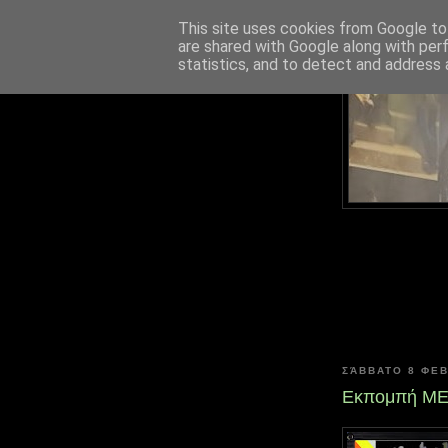
This site uses cookies from Google to 
are shared with Google along with per
statistics, and to detect and address 
ΣΆΒΒΑΤΟ 8 ΦΕ
Εκπομπή MET