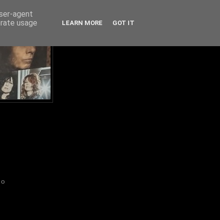
user-agent
erate usage
LEARN MORE
GOT IT
IO