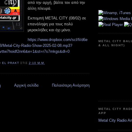
από την αρχή, βάλτε τον από την
άλλη πλευρά.
Εκπομπή METAL CITY (08/02) σε
επανάληψη για τους πολύ
μερακλήδες και όχι μόνο.
https://www.dropbox.com/scl/fi/d6e
METAL CITY BAL
r8/Metal-City-Radio-Show-2025-02-08.mp3?
& ALL NIGHT)
3vttw7hoidf2nn6&e=1&st=r7s7mkgs&dl=0
Ό
EL PRAKT
ΣΤΙΣ
2:10 Μ.Μ.
η
Αρχική σελίδα
Παλαιότερη Ανάρτηση
METAL CITY RAD
APP
Metal City Radio A