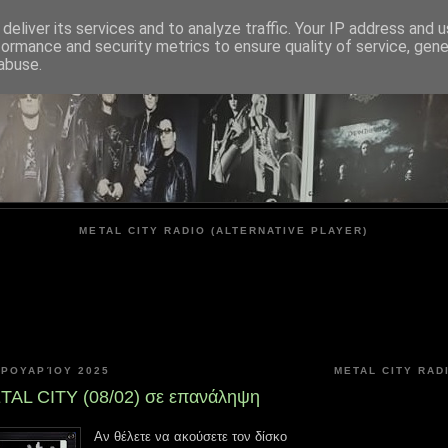
deliver its services and to analyze traffic. Your IP address and 
formance and security metrics to ensure quality of service, gen
METAL CITY
abuse.
METAL CITY RADIO (ALTERNATIVE PLAYER)
ΒΡΟΥΑΡΊΟΥ 2025
METAL CITY RAD
AL CITY (08/02) σε επανάληψη
Αν θέλετε να ακούσετε τον δίσκο