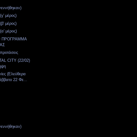
γεννήθηκαν)
γ' μέρος)
β' μέρος)
α' μέρος)
Ο ΠΡΟΓΡΑΜΜΑ
ΑΣ
 προτάσεις
AL CITY (22/02)
ηψη
νίες (Ελεύθερα
άββατο 22 Φε...
γεννήθηκαν)