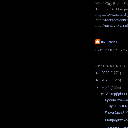
Metal City Radio S
12:00 με 14:00 το με
https://www.metalcit
http://
rockaces.com
metalcitygr.r
http://
EL PRAKT
ΠΡΟΒΟΛΉ ΠΛΉΡΟΥ
ΑΡΧΕΙΟΘΉΚΗ ΙΣ
►
2026
(1271)
►
2025
(1648)
▼
2024
(1355)
▼
Δεκεμβρίου
(
Χρόνια πολλά
υγεία και α
Συναυλιακό Κ
Χιουμοριστικ
Ελληνικές ται