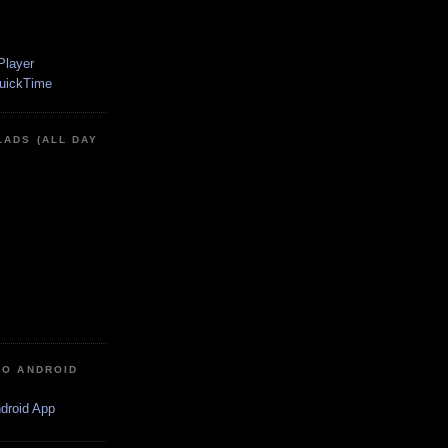
LADS (ALL DAY
IO ANDROID
ndroid App