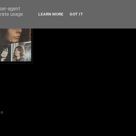
user-agent
erate usage
LEARN MORE
GOT IT
IO