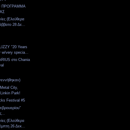
Ο ΠΡΟΓΡΑΜΜΑ
ΑΣ
νίες (Ελεύθερα
άββατο 28 Δε...
ZZY "20 Years
 w/very specia...
RIUS στο Chania
val
γεννήθηκαν)
Metal City,
 Linkin Park!
ks Festival #5
Φεβρουαρίου"
...
νίες (Ελεύθερα
έμπτη 26 Δεκ...