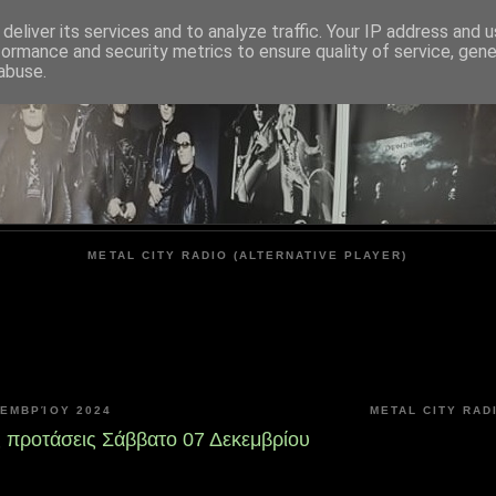
deliver its services and to analyze traffic. Your IP address and 
formance and security metrics to ensure quality of service, gen
METAL CITY
abuse.
METAL CITY RADIO (ALTERNATIVE PLAYER)
ΚΕΜΒΡΊΟΥ 2024
METAL CITY RAD
ς προτάσεις Σάββατο 07 Δεκεμβρίου