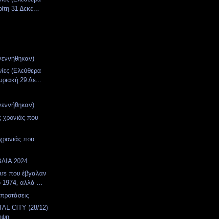
ίτη 31 Δεκε...
γεννήθηκαν)
νίες (Ελεύθερα
υριακή 29 Δε...
γεννήθηκαν)
ς χρονιάς που
 χρονιάς που
ΛΙΑ 2024
ars που έβγαλαν
 1974, αλλά ...
 προτάσεις
AL CITY (28/12)
ηψη