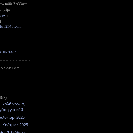
how κάθε Σάββατο
σημέρι
y.gr
ή
ή
adio12345.com
Σ ΠΡΟΦΊΛ
ΤΟΛΟΓΊΟΥ
152)
, καλή χρονιά,
γάπη για κάθ...
αλεντάρι 2025
ός Kαζαμίας 2025
νίες (Ελεύθερα