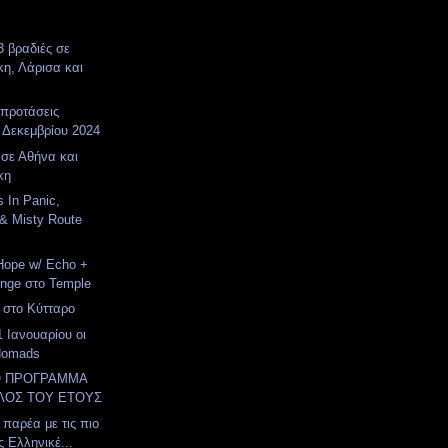
3 βραδιές σε
η, Λάρισα και
 προτάσεις
 Δεκεμβρίου 2024
s σε Αθήνα και
κη
 In Panic,
& Misty Route
 Hope w/ Echo +
nge στο Temple
 στο Κύτταρο
 Ιανουαρίου οι
Nomads
Ο ΠΡΟΓΡΑΜΜΑ
ΛΟΣ ΤΟΥ ΕΤΟΥΣ
παρέα με τις πιο
ς Ελληνικέ...