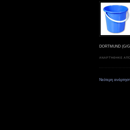
DORTMUND (G/G
ΑΝΑΡΤΉΘΗΚΕ ΑΠ
Νεότερη ανάρτησ