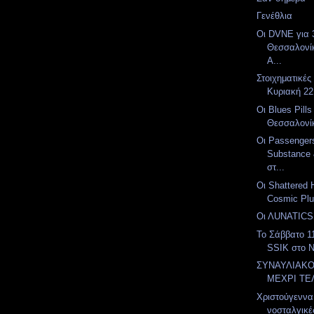
Γενέθλια
Οι DVNE για 
Θεσσαλονίκ
Α...
Στοιχηματικές
Κυριακή 22
Οι Blues Pill
Θεσσαλονί
Οι Passengers
Substance 
στ...
Οι Shattered
Cosmic Plu
Οι ΛUNATICS
To Σάββατο 11
SSIK στο 
ΣΥΝΑΥΛΙΑΚ
ΜΕΧΡΙ ΤΕ
Χριστούγεννα 
νοσταλγικέ