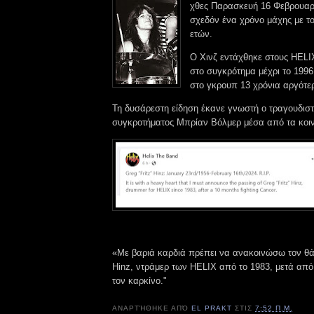
χθες Παρασκευή 16 Φεβρουαρ
σχεδόν ένα χρόνο μάχης με τ
ετών.
Ο Χινζ εντάχθηκε στους HELIX
στο συγκρότημα μέχρι το 1996
στο γκρουπ 13 χρόνια αργότε
Τη δυσάρεστη είδηση έκανε γνωστή ο τραγουδιστ
συγκροτήματος Μπρίαν Βόλμερ μέσα από τα κοιν
«Με βαριά καρδιά πρέπει να ανακοινώσω τον θάνα
Hinz, ντράμερ των HELIX από το 1983, μετά από
τον καρκίνο."
ΑΝΑΡΤΉΘΗΚΕ ΑΠΌ
EL PRAKT
ΣΤΙΣ
7:52 Π.Μ.