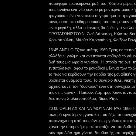
παράφορα ερωτευμένες μαζί του. Κάποια μέρα, ό
τους ανοίγει ένα νέο κέντρο με μοντέρνα μουσική
τραγουδάει ένα γυναικείο συγκρότημα με τραγουδ
σύγκρουση στα είδη μουσικής που υπηρετούν ο 
είναι μεγάλη, αλλά ο έρωτας θα έρθει για να λύσ
ΠΡΩΤΑΓΩΝΙΣΤΟΥΝ: Ζωή Λάσκαρη, Κώστας Βουτ
Χρονοπούλου, Μάρθα Καραγιάννη, Φαίδων Γεω
16:45 ΑΝΤ1 Ο Τζαναμπέτης 1969 Τρεις εκ πεποι
αλλάζουν γνώμη και σκέπτονται σοβαρά το γάμο,
ζωή τους μία ωραία γυναίκα. Η ιστορία παίρνει 
εντυπώσεων, αφού το μοναδικό μέλημα των τριώ
το πώς να κερδίσουν την καρδιά της μοναδικής 
βρίσκεται ανάμεσά τους. Το σενάριο θέλει νικητ
αρχικά κάνει τον "δύσκολο" ενώ στη συνέχεια με
της σε... αρνάκι. Παίζουν: Λάμπρος Κωνσταντά
Δέσποινα Στυλιανοπούλου, Νίκος Ρίζος
20:00 OPEN ΑΧ ΚΑΙ ΝΑ 'ΜΟΥΝ ΑΝΤΡΑΣ 1966 Η Σ
σκληρά εργαζόμενη γυναίκα που δέχεται συνεχώ
παρενόχληση από τους άντρες εργοδότες και συν
χάνει την υπομονή της αποφασίζει να υποδυθεί έ
σύντομο διάστημα γίνεται διευθυντής και περιζήτ