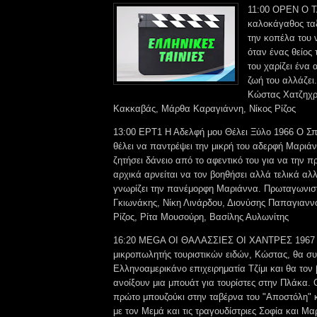
11:00 OPEN Ο 
καλοκάγαθος ταξ
την κοπέλα του 
όταν ένας θείος 
του χαρίζει ένα 
ζωή του αλλάζει
Κώστας Χατζηχρ
Κακκαβάς, Μάρθα Καραγιάννη, Νίκος Ρίζος
13:00 ΕΡΤ1 Η Αδελφή μου Θέλει Ξύλο 1966 Ο Σπύ
θέλει να παντρέψει την μικρή του αδερφή Μαριά
ζητήσει δάνειο από το αφεντικό του για να την πρ
αρχικά αρνείται να τον βοηθήσει αλλά τελικά αλ
γνωρίζει την πανέμορφη Μαριάννα. Πρωταγωνιστ
Γκιωνάκης, Νίκη Λινάρδου, Διονύσης Παπαγιανν
Ρίζος, Ρίτα Μουσούρη, Βασίλης Αυλωνίτης
16:20 MEGA ΟΙ ΘΑΛΑΣΣΙΕΣ ΟΙ ΧΑΝΤΡΕΣ 1967
μικροπωλητής τουριστικών ειδών, Κώστας, θα συ
Ελληνοαμερικάνο επιχειρηματία Τζίμι και θα τον
ανοίξουν μια μπουάτ για τουρίστες στην Πλάκα. 
πρώτο μπουζούκι στην ταβέρνα του "Αποστόλη" κ
με τον Μεμά και τις τραγουδίστριες Σοφία και Μα