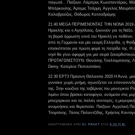
παγωτά... Παίζουν: Λάμπρος Κωνσταντάρας, Μά
Μπάρκουλης, Άρτεμις Τσάρμη, Αγγελος Μαυρόπο
Καλαβρούζος, Θόδωρος Κατσαδράμης
21:40 MEGA ΠΕΡΙΜΕΝΟΝΤΑΣ ΤΗΝ ΝΟΝΑ 2019 Δύ
Ηρακλής και ο Αγησίλαος, ξεκινούν για τη Νάξο
τη βαριά άρρωστη νονά του Ηρακλή να πεθάνει. 
από τη Γερμανία και μία νεαρή Ελληνίδα, η Φαίδ
επισκέπτεται για πρώτη φορά τη πατρίδα της. Η
νησί θα γίνει αφορμή για μια σειρά ξεκαρδιστικώ
ΠΡΩΤΑΓΩΝΙΣΤΟΥΝ: Θανάσης Τσαλταμπάσης, Λευ
Demy, Κατερίνα Παπουτσάκη
22:30 ΕΡΤ3 Πράσινη Θάλασσα 2020 Η Άννα, μια
γυναίκα χωρίς μνήμη, αγωνίζεται να επανασυνδε
της. Στην κουζίνα της ταβέρνας του μοναχικού Ρ
λιμάνι όπου βρίσκει καταφύγιο, ανάμεσα στις μυ
μπαχαρικών και τις παλιές συνταγές, η μαγειρικ
αναμνήσεις και θεραπεύει. Παίζουν: Αγγελική Πα
Τσορτέκης, Τάσος Παλαντζίδης, Χρήστος Κοντογ
ΑΝΑΡΤΉΘΗΚΕ ΑΠΌ
EL PRAKT
ΣΤΙΣ
9:30 Π.Μ.