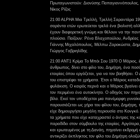
Πρωταγωνιστούν: Διονύσης Παπαγιαννόπουλος,
Νίκος Ρίζος
21:00 ALPHA Μια Τρελλή, Τρελλή Σαραντάρα 19
σαράντα ετών ερωτεύεται τρελά ένα βιολιστή αλλ
έχουν διαφορετική γνώμη και θέλουν να την παν
πλούσιο. Παίζουν: Ρένα Βλαχοπούλου, Ανδρέας
Γιάννης Μιχαλόπουλος, Μέλπω Ζαροκώστα, Δημ
Γιώργος Γαβριηλίδης
21:00 ΑΝΤ1 Κρίμα Το Μπόι Σου 1970 Ο Μάριος, 
άνθρωπος, δίνει στο φίλο του, Δημήτρη, ένα ποσό
εταιρίας όπου εργάζεται, για να τον βοηθήσει. Ο
του επιστρέφει τα χρήματα. Έτσι ο Μάριος καταδι
φυλάκιση. Ο καιρός περνά και ο Μάριος βγαίνει
τον περιμένει ένα αυτοκίνητο. Ο οδηγός τον πηγ
βίλα. Εκεί τον υποδέχεται μια πανέμορφη γυναίκ
παρουσιάζεται ως χήρα του φίλου του, Δημήτρη, 
είχε δημιουργήσει μεγάλη περιουσία στο Κονγκό.
τα χρήματα που είχε καταχραστεί ο άντρας της κα
παραδίδει στον σύμβουλο της εταιρίας. Αργότερα
και ερωτευμένος με τη Δανάη, πηγαίνει εκδρομή
αντικρίζει έκπληκτος τον φίλο του Δημήτρη ολοζ