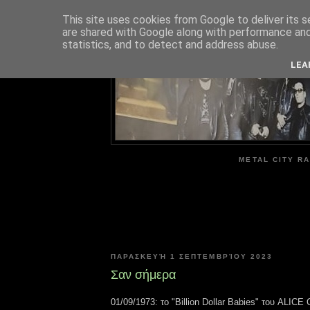
This site uses cookies from Google to deliver its s
are shared with Google along with performance and 
ME
statistics, and to detect and address abuse.
LEA
METAL CITY RA
ΠΑΡΑΣΚΕΥΉ 1 ΣΕΠΤΕΜΒΡΊΟΥ 2023
Σαν σήμερα
01/09/1973: το "Billion Dollar Babies" του ALIC