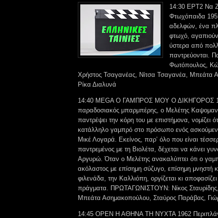
14:30 ΕΡΤ2 Να 
Φτωχόπαιδα 195
αδελφών, ένα πλ
φτωχό, αγαπιούντ
ύστερα από πολλ
παντρεύονται. Πα
Φωτόπουλος, Κώ
Χρήστος Τσαγανέας, Νίτσα Τσαγανέα, Μπεάτα 
Ρίκα Διαλυνά
14:40 MEGA Ο ΓΑΜΠΡΟΣ ΜΟΥ Ο ΔΙΚΗΓΟΡΟΣ 1
παραδοσιακός μπαρμπέρης, ο Μελέτης Καψομανώ
παντρέψει την κόρη του με επιστήμονα, νομίζει ότ
κατάλληλο γαμπρό στο πρόσωπο ενός ασκούμενο
Μικέ Λογαρά. Εκείνος, παρ’ όλο που είναι τέσσε
παντρεμένος με τη Βιολέτα, δέχεται να κάνει γυν
Αργυρώ. Όταν ο Μελέτης ανακαλύπτει ότι ο γαμπ
ακόλαστος με επίσημη σύζυγο, επίσημη μνηστή 
φιλενάδα, την Καλλιόπη, οργίζεται κι αποφασίζει
πράγματα. ΠΡΩΤΑΓΩΝΙΣΤΟΥΝ: Νίκος Σταυρίδης, 
Μπεάτα Ασημακοπούλου, Σταύρος Παράβας, Γιώ
14:45 OPEN Η ΑΘΗΝΑ ΤΗ ΝΥΧΤΑ 1962 Περιπλάν