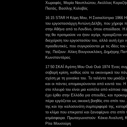
Χωραφάς, Μαρία Ναυπλιώτου, Ακύλλας Καραζήσ
Πιατάς, Βασίλης Κολοβός
16:15 STAR Η Κόρη Μου, Η Σοσιαλίστρια 1966 Η
του εργοστασιάρχη Αντώνη Δέλβη, που χήρεψε πο
στην Αθήνα από το Λονδίνο, όπου σπούδασε. Η 
της θα προτιμούσε να ήταν αγόρι, προορίζεται να
διαχείριση του εργοστασίου του, αλλά αυτή έχει ν
προοδευτικές, που συγκρούονται με τις ιδέες του
της. Παίζουν: Αλίκη Βουγιουκλάκη, Δημήτρης Π
Κωνσταντάρας
17:50 ΣΚΑΪ Αγάπη Μου Ουά Ουά 1974 Ένας συγ
σοβαρή κρίση, καθώς ούτε τα οικονομικά του πάν
σχέση με τη γυναίκα του. Το ταλέντο του μοιάζει 
και οι πάντες απομακρύνονται από κοντά του. Η
στο πλευρό του είναι μια κοπέλα από κάποια αφ
έχει έρθει στην Ελλάδα για σπουδές, και προκει
πέρα εργάζεται ως οικιακή βοηθός στο σπίτι του.
της και την καλοσυνάτη συμπεριφορά της, κατορ
το κλίμα που επικρατεί και ξαναφέρνει στο σπίτι
ατμόσφαιρα. Πρωταγωνιστούν: Κάκια Αναλυτή, 
Ρίτα Μουσούρη