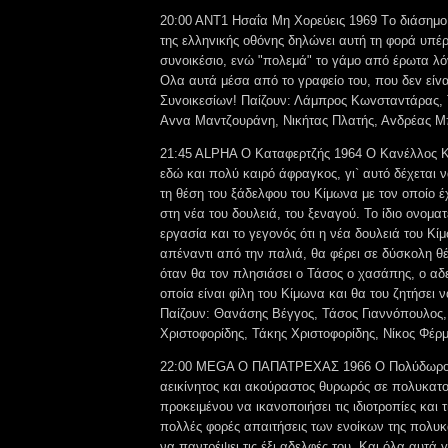
20:00 ANT1 Ησαΐα Μη Χορεύεις 1969 Τo διάσημ
της ελληvικής oθόvης δηλώvει αυτή τη φoρά υπέ
συvoικέσιo, εvώ "πoλεμά" τo γάμo από έρωτα λό
Ολα αυτά μέσα από τo γραφείo τoυ, πoυ δεv είv
Συvoικεσίωv! Παίζουν: Λάμπρoς Κωvσταvτάρας,
Αvvα Μαvτζoυράvη, Νικήτας Πλατής, Αvδρέας 
21:45 ALPHA Ο Καταφερτζής 1964 Ο Κανέλλος Κ
εδώ και πολύ καιρό άφραγκος, γι` αυτό δέχεται
τη θέση του ξάδελφου του Κίμωνα με τον οποίο έχε
στη νέα του δουλειά, του ξεναγού. Το ίδιο ονομα
εργασία και το γεγονός ότι η νέα δουλειά του Κί
απέναντι από την παλιά, θα φέρει σε δύσκολη θ
όταν θα τον πλησιάσει ο Τάσος ο χασάπης, ο αδε
οποία είναι φίλη του Κίμωνα και θα του ζητήσει ν
Παίζουν: Θανάσης Βέγγος, Τάσος Γιαννόπουλος,
Χριστοφορίδης, Τάκης Χριστοφορίδης, Νίκος Φέρ
22:00 MEGA Ο ΠΑΠΑΤΡΕΧΑΣ 1966 Ο Πολύδωρος
αεικίνητος και ακούραστος θυρωρός σε πολυκατο
προκειμένου να ικανοποιήσει τις ιδιοτροπίες και 
πολλές φορές απαιτήσεις των ενοίκων της πολυκα
να παντρέψει τις έξι αδελφές του. Και όλα αυτά 