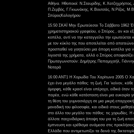
Αθήνα. Ηθοποιοί: Ν.Σταυρίδης, Κ.Χατζηχρήστος,
Π.Ζερβός, Γ.Γκιωνάκης, Κ.Βουτσάς, Ν.Ρίζος, Μ.
ΣπύροςΚαλογήρου
15:50 ΣΚΑΪ Μην Ερωτεύεσαι Το Σάββατο 1962 Έν
χρηματιστηριακού γραφείου, ο Σπύρος , αν και ε
κοπέλα, αντί να την καταγγείλει την ερωτεύεται 
με τον κύκλο της που αποτελείται από απατεώνε
προσπαθεί να γοητεύσει μια άπορη κοπέλα για ν
λιγοστά της χρήματα, αλλά ο Σπύρος αποφασίζει
Πρωταγωνιστούν: Δημήτρης Παπαμιχαήλ, Γιάννη
Νοταρά
16:00 ANT1 Η Χορωδία Του Χαρίτωνα 2005 Ο Χ
έχει ένα μεγάλο πάθος: τη ζωή. Για ‘κείνον, κάθε
όμορφη, κάθε κρασί είναι υπέροχο, ειδικά όταν τ
παρέα, ενώ κάθε κατάσταση είναι μια ευκαιρία 
τη θέση του γυμνασιάρχη σε μια μικρή επαρχιακή
μοναδική του φιλοσοφία, και ειδικά στους μαθητ
στο άλλο του μεγάλο του πάθος: τις χορωδίες. Η 
άλλοτε παιχνιδιάρικη άποψη του για τη ζωή αποτε
έμπνευση και ερέθισμα ανάμεσα στις προκλήσεις 
Ελλάδα που αντιμετωπίζει τα δεινά της δικτατορί