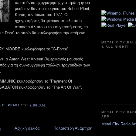
σε στούντιο ηχογράφησης για πρώτη φορά
μετά τον θάνατο του γιου του Robert Plant,
Karac, τον Ιούλιο του 1977. Οι
ηχογραφήσεις θα φέρουν το τελευταίο
στούντιο άλμπουμ του συγκροτήματος, το
Out Door" το οποίο θα κυκλοφορήσει την επόμενη
METAL CITY BAL
& ALL NIGHT)
ARY MOORE κυκλοφόρησε το "G-Force".
νει ο Aaron West Arkeen (Αμερικανός μουσικός
τός για τη συν-συγγραφή πολλών τραγουδιών των
.
COMMUNIC κυκλοφόρησαν το "Payment Of
ι SABATON κυκλοφόρησαν το "The Art Of War".
Ό
EL PRAKT
ΣΤΙΣ
7:00 Π.Μ.
METAL CITY RAD
APP
Metal City Radio A
η
Αρχική σελίδα
Παλαιότερη Ανάρτηση