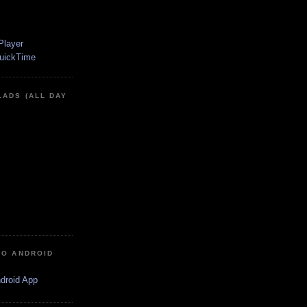
LADS (ALL DAY
IO ANDROID
ndroid App