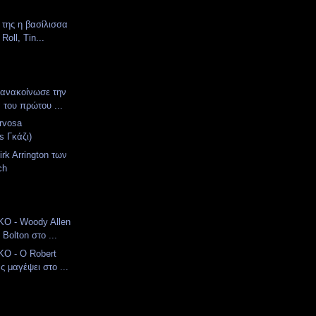
 της η βασίλισσα
Roll, Tin...
 ανακοίνωσε την
 του πρώτου ...
ervosa
s Γκάζι)
rk Arrington των
ch
Ο - Woody Allen
 Bolton στο ...
Ο - Ο Robert
ς μαγέψει στο ...