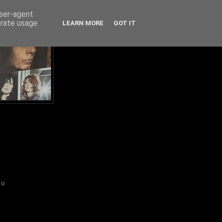
user-agent
erate usage
LEARN MORE
GOT IT
IO