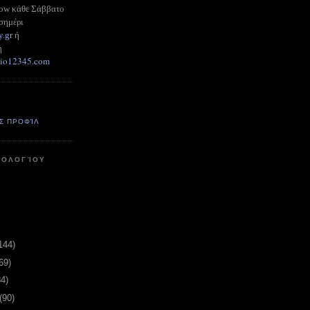
how κάθε Σάββατο
σημέρι
y.gr
ή
ή
adio12345.com
Σ ΠΡΟΦΊΛ
ΤΟΛΟΓΊΟΥ
144)
69)
84)
(90)