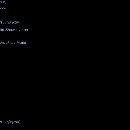
ους
υς...
γεννήθηκαν)
dio Show Live on
υναυλιών Μάϊος
γεννήθηκαν)