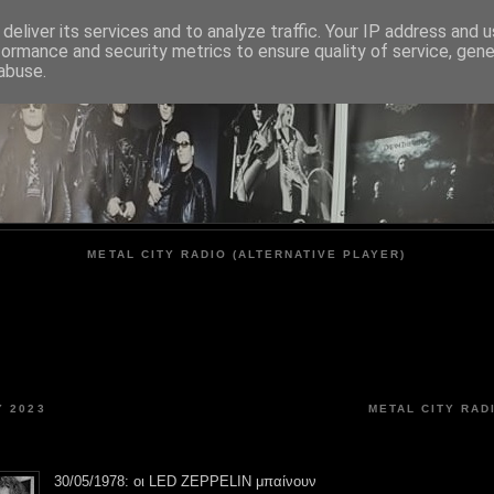
deliver its services and to analyze traffic. Your IP address and 
formance and security metrics to ensure quality of service, gen
METAL CITY
abuse.
METAL CITY RADIO (ALTERNATIVE PLAYER)
 2023
METAL CITY RAD
30/05/1978: οι LED ZEPPELIN μπαίνουν