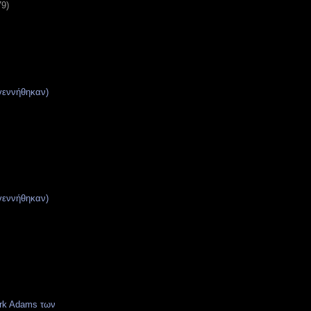
79)
γεννήθηκαν)
γεννήθηκαν)
rk Adams των