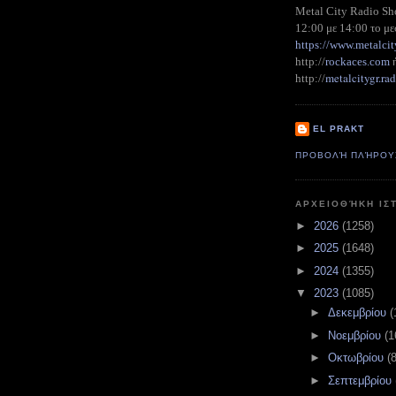
Metal City Radio S
12:00 με 14:00 το με
https://www.metalcit
http://
rockaces.com
metalcitygr.r
http://
EL PRAKT
ΠΡΟΒΟΛΉ ΠΛΉΡΟΥ
ΑΡΧΕΙΟΘΉΚΗ ΙΣ
►
2026
(1258)
►
2025
(1648)
►
2024
(1355)
▼
2023
(1085)
►
Δεκεμβρίου
(
►
Νοεμβρίου
(1
►
Οκτωβρίου
(
►
Σεπτεμβρίου