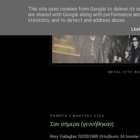
This site uses cookies from Google to deliver its s
are shared with Google along with performance and 
ME
statistics, and to detect and address abuse.
LEA
METAL CITY RA
ΠΈΜΠΤΗ 2 ΜΑΡΤΊΟΥ 2023
Σαν σήμερα (γεννήθηκαν)
Rory Gallagher 02/03/1948 (Απεβίωσε 14 Ιουνίου