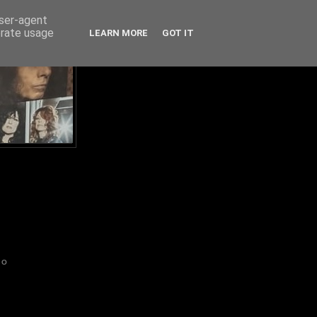
user-agent
erate usage
LEARN MORE
GOT IT
IO