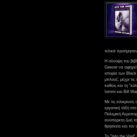
τελικά προτίμησαν
Η σύνοψη του βιβλ
Geezer να αφηγεί
ιστορία των Black
μπλουζ, μέχρι τις
καθώς και τη "κό
Iommi και Bill Wa
Με τις ειλικρινείς
εργατική τάξη στ
Πολεμική Αεροπορ
ανύπαρκτη ζωή του
θρησκεία και τον
Το "Into the Void