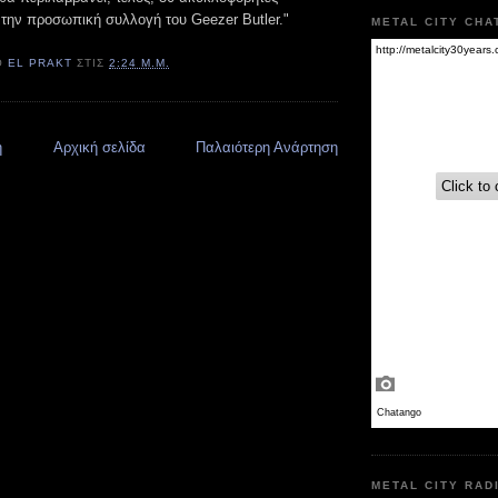
την προσωπική συλλογή του Geezer Butler."
METAL CITY CHA
Ό
EL PRAKT
ΣΤΙΣ
2:24 Μ.Μ.
η
Αρχική σελίδα
Παλαιότερη Ανάρτηση
METAL CITY RAD