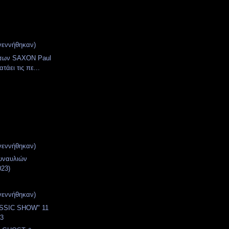
γεννήθηκαν)
 των SAXON Paul
τάει τις πε...
γεννήθηκαν)
υναυλιών
023)
γεννήθηκαν)
SSIC SHOW" 11
23