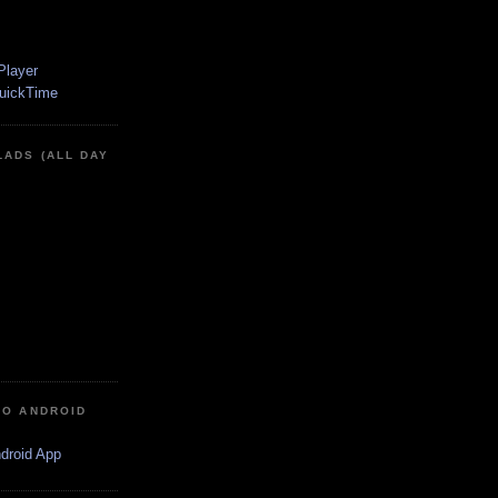
LADS (ALL DAY
IO ANDROID
ndroid App