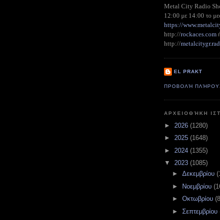
Metal City Radio S
12:00 με 14:00 το με
https://www.metalcit
http://
rockaces.com
metalcitygr.r
http://
EL PRAKT
ΠΡΟΒΟΛΉ ΠΛΉΡΟΥ
ΑΡΧΕΙΟΘΉΚΗ ΙΣ
►
2026
(1280)
►
2025
(1648)
►
2024
(1355)
▼
2023
(1085)
►
Δεκεμβρίου
(
►
Νοεμβρίου
(1
►
Οκτωβρίου
(
►
Σεπτεμβρίου