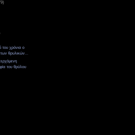
79)
)
 του χρόνια ο
 των θρυλικών...
επερχόμενη
φία του θρύλου