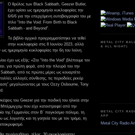
Ο θρύλος των Black Sabbath, Geezer Butler,
έχει ορίσει ως ημερομηνία κυκλοφορίας την
6/6/6 για την επερχόμενη αυτοβιογραφία του με
τίτλο "Into the Void: From Birth to Black
Sabbath - and Beyond".
Το βιβλίο αρχικά προγραμματίστηκε να τεθεί
METAL CITY BAL
στην κυκλοφορία στις 8 Ιουνίου 2023, αλλά
& ALL NIGHT)
 ως ημερομηνία κυκλοφορίας την 6η του Ιούνη.
ίου έχει ως εξής: «Στο "Into the Void" βλέπουμε τον
ται, για πρώτη φορά, από την πλευρά του την
 Sabbath, από τις πρώτες μέρες ως κουαρτέτο
 πολλές αλλαγές σύνθεσης, τις περιοδείες ρεκόρ
λαση" μεγαλώνοντας με τους Ozzy Osbourne, Tony
rd.
 σκέψεις του Geezer για την παιδική του ηλικία στην
ο Μπέρμιγχαμ που είχε καταστραφεί από την
METAL CITY RAD
ία της Γερμανίας στον Β΄ παγκόσμιο πόλεμο, τη
APP
 ως λογιστής και τη γοητεία του με τον τρόμο, τη
Metal City Radio A
 αποκρυφισμό.
" θα περιλαμβάνει, τέλος, 30 ακυκλοφόρητες