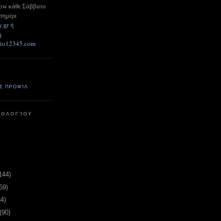
how κάθε Σάββατο
σημέρι
y.gr
ή
ή
adio12345.com
Σ ΠΡΟΦΊΛ
ΤΟΛΟΓΊΟΥ
144)
69)
84)
(90)