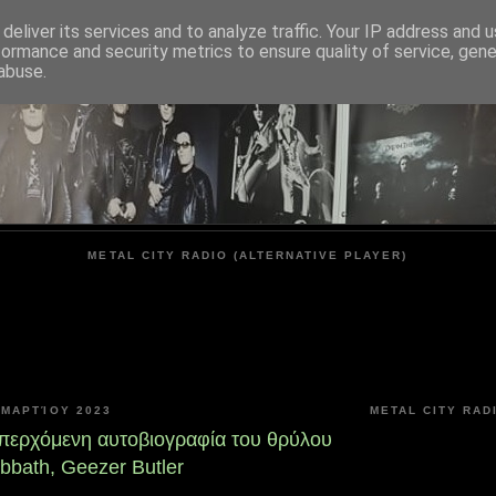
deliver its services and to analyze traffic. Your IP address and 
formance and security metrics to ensure quality of service, gen
METAL CITY
abuse.
METAL CITY RADIO (ALTERNATIVE PLAYER)
 ΜΑΡΤΊΟΥ 2023
METAL CITY RAD
 επερχόμενη αυτοβιογραφία του θρύλου
bbath, Geezer Butler