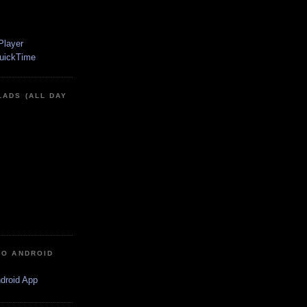
LADS (ALL DAY
IO ANDROID
ndroid App