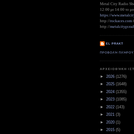
Metal City Radio S
12:00 με 14:00 το με
https://www.metalcit
http://
rockaces.com
metalcitygr.r
http://
EL PRAKT
ΠΡΟΒΟΛΉ ΠΛΉΡΟΥ
ΑΡΧΕΙΟΘΉΚΗ ΙΣ
►
2026
(1276)
►
2025
(1648)
►
2024
(1355)
►
2023
(1085)
►
2022
(143)
►
2021
(3)
►
2020
(1)
►
2015
(5)