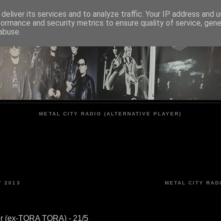
deliver its services and to analyze traffic. Your IP address and 
formance and security metrics to ensure quality of service, gen
METAL CITY
abuse.
METAL CITY RADIO (ALTERNATIVE PLAYER)
 2013
METAL CITY RAD
r (ex-TORA TORA) - 21/5