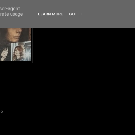
user-agent
erate usage
LEARN MORE
GOT IT
IO