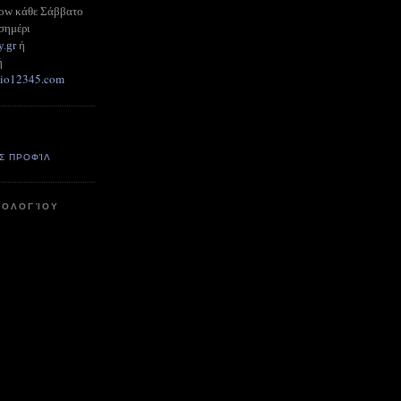
how κάθε Σάββατο
σημέρι
y.gr
ή
ή
adio12345.com
Σ ΠΡΟΦΊΛ
ΤΟΛΟΓΊΟΥ