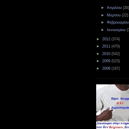
►
Απριλίου
(26
►
Μαρτίου
(22)
►
Φεβρουαρίο
►
Ιανουαρίου
(
►
2012
(374)
►
2011
(470)
►
2010
(542)
►
2009
(523)
►
2008
(187)