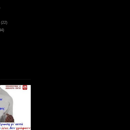
)
υ
(22)
34)