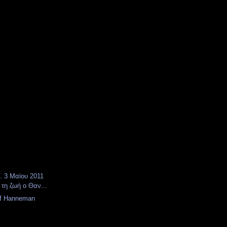
. 3 Μαϊου 2011
τη ζωή ο Θαν...
ff Hanneman