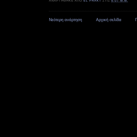
ΑΝΑΡΤΉΘΗΚΕ ΑΠΌ
EL PRAKT
ΣΤΙΣ
6:07 Μ.Μ.
Νεότερη ανάρτηση
Αρχική σελίδα