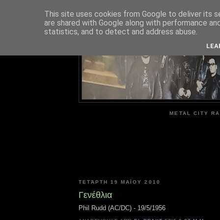
This site uses cookies from Google to deliver its s
are shared with Google along with performance and 
ME
statistics, and to detect and address abuse.
LEA
METAL CITY RA
ΤΕΤΆΡΤΗ 19 ΜΑΪ́ΟΥ 2010
Γενέθλια
Phil Rudd (AC/DC) - 19/5/1956