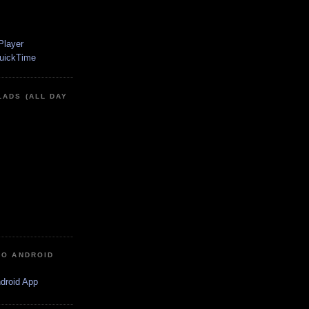
LADS (ALL DAY
IO ANDROID
ndroid App