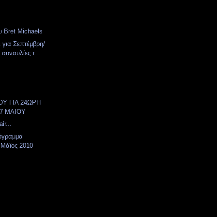
υ Bret Michaels
 για Σεπτέμβρη/
συναυλίες τ...
ΟΥ ΓΙΑ 24ΩΡΗ
17 ΜΑΙΟΥ
ir...
όγραμμα
 Μάϊος 2010