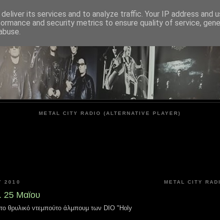
deliver its services and to analyze traffic. Your IP address and 
formance and security metrics to ensure quality of service, gen
METAL CITY
abuse.
METAL CITY RADIO (ALTERNATIVE PLAYER)
 2010
METAL CITY RAD
. 25 Μαϊου
 το θρυλικό ντεμπούτο άλμπουμ των DIO "Holy