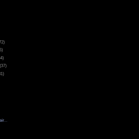
72)
6)
34)
(37)
31)
ir...