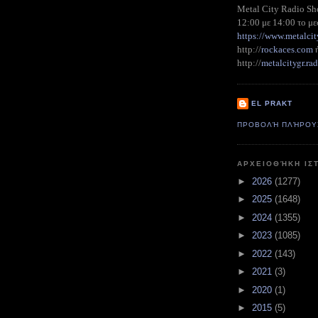
Metal City Radio S
12:00 με 14:00 το με
https://www.metalcit
http://
rockaces.com
metalcitygr.r
http://
EL PRAKT
ΠΡΟΒΟΛΉ ΠΛΉΡΟΥ
ΑΡΧΕΙΟΘΉΚΗ ΙΣ
►
2026
(1277)
►
2025
(1648)
►
2024
(1355)
►
2023
(1085)
►
2022
(143)
►
2021
(3)
►
2020
(1)
►
2015
(5)