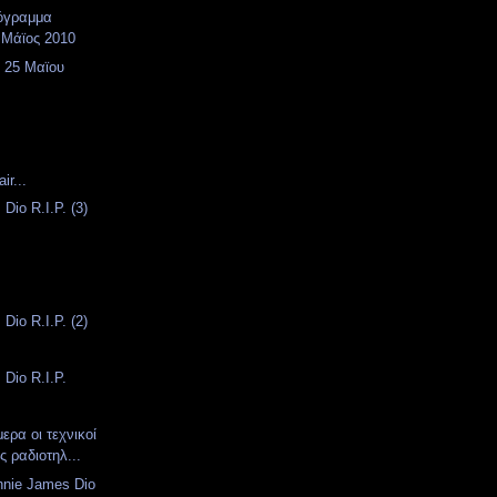
όγραμμα
 Μάϊος 2010
. 25 Μαϊου
ir...
Dio R.I.P. (3)
Dio R.I.P. (2)
Dio R.I.P.
ρα οι τεχνικοί
ής ραδιοτηλ...
nnie James Dio