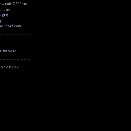
how κάθε Σάββατο
σημέρι
y.gr
ή
ή
adio12345.com
Σ ΠΡΟΦΊΛ
ΤΟΛΟΓΊΟΥ