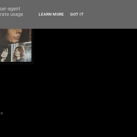
user-agent
erate usage
LEARN MORE
GOT IT
IO