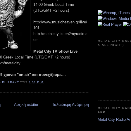
14:00 Greek Local Time
(UTC/GMT +2 hours)
http://www.musicheaven.gr/live/
101
http://metalcity.listen2myradio.c
om
METAL CITY BAL
& ALL NIGHT)
Metal City TV Show Live
:00 Greek Local Time (UTC/GMT +2 hours)
om/metalcity
9 χρόνια "on air" και συνεχίζουμε....
Ό
EL PRAKT
ΣΤΙΣ
8:01 Π.Μ.
η
Αρχική σελίδα
Παλαιότερη Ανάρτηση
METAL CITY RAD
APP
Metal City Radio A