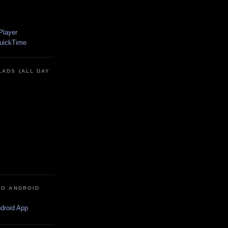
LADS (ALL DAY
IO ANDROID
ndroid App