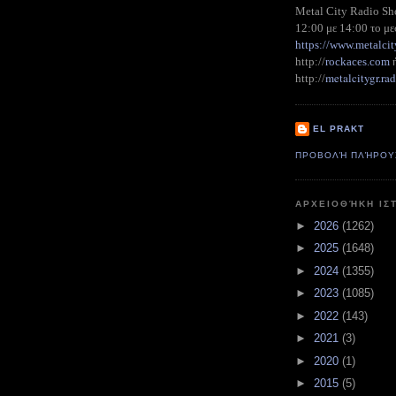
Metal City Radio S
12:00 με 14:00 το με
https://www.metalcit
http://
rockaces.com
metalcitygr.r
http://
EL PRAKT
ΠΡΟΒΟΛΉ ΠΛΉΡΟΥ
ΑΡΧΕΙΟΘΉΚΗ ΙΣ
►
2026
(1262)
►
2025
(1648)
►
2024
(1355)
►
2023
(1085)
►
2022
(143)
►
2021
(3)
►
2020
(1)
►
2015
(5)