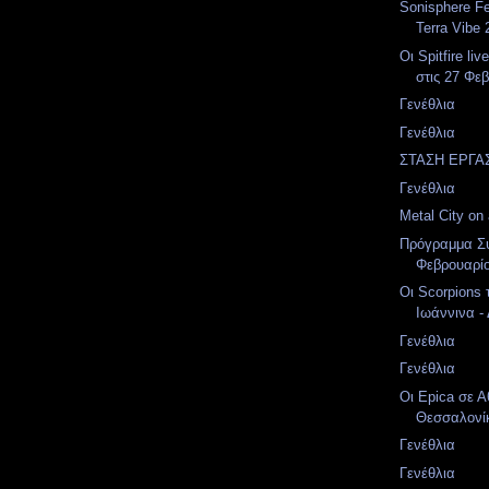
Sonisphere Fe
Terra Vibe 
Οι Spitfire li
στις 27 Φεβ
Γενέθλια
Γενέθλια
ΣΤΑΣΗ ΕΡΓΑ
Γενέθλια
Metal City on a
Πρόγραμμα Σ
Φεβρουαρί
Οι Scorpions 
Ιωάννινα -
Γενέθλια
Γενέθλια
Οι Epica σε Α
Θεσσαλονίκ
Γενέθλια
Γενέθλια