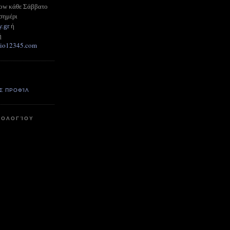
how κάθε Σάββατο
σημέρι
y.gr
ή
ή
adio12345.com
Σ ΠΡΟΦΊΛ
ΤΟΛΟΓΊΟΥ