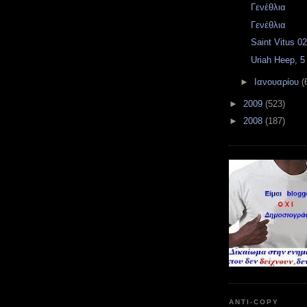
Γενέθλια
Γενέθλια
Saint Vitus 0
Uriah Heep, 5
►
Ιανουαρίου
(
►
2009
(523)
►
2008
(187)
ANTI-COPY