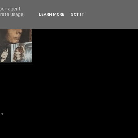
user-agent
erate usage
LEARN MORE
GOT IT
IO