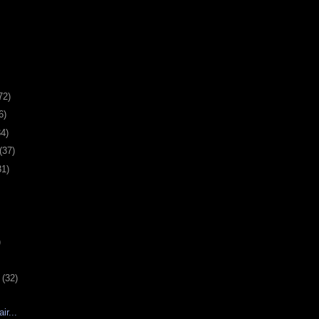
72)
6)
34)
(37)
31)
)
υ
(32)
ir...