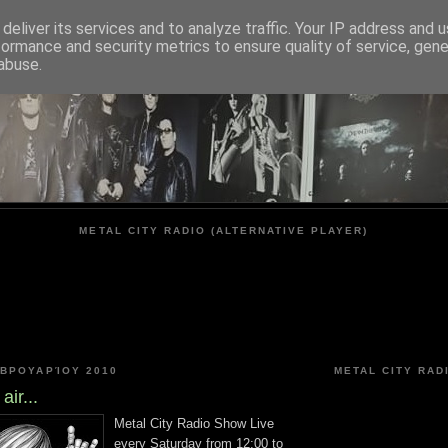
deliver its services and to analyze traffic. Your IP address and 
formance and security metrics to ensure quality of service, gen
METAL CITY
abuse.
METAL CITY RADIO (ALTERNATIVE PLAYER)
ΕΒΡΟΥΑΡΊΟΥ 2010
METAL CITY RAD
air...
Metal City Radio Show Live
every Saturday from 12:00 to