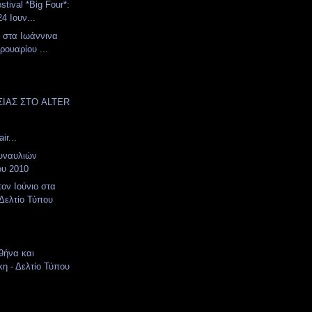
stival *Big Four*:
24 Ιουν...
ve στα Ιωάννινα
ρουαρίου ...
ΣΙΑΣ ΣΤΟ ALTER
ir...
υναυλιών
ου 2010
τον Ιούνιο στα
 Δελτίο Τύπου
θήνα και
η - Δελτίο Τύπου