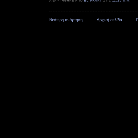
ΑΝΑΡΤΉΘΗΚΕ ΑΠΌ
EL PRAKT
ΣΤΙΣ
11:25 Π.Μ.
Νεότερη ανάρτηση
Αρχική σελίδα