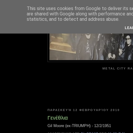
This site uses cookies from Google to deliver its s
are shared with Google along with performance and 
ME
statistics, and to detect and address abuse.
LEA
METAL CITY RA
ΠΑΡΑΣΚΕΥΉ 12 ΦΕΒΡΟΥΑΡΊΟΥ 2010
Γενέθλια
Gil Moore (ex-TRIUMPH) - 12/2/1951