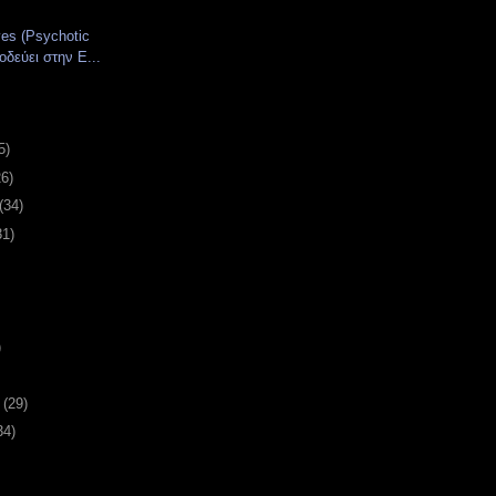
es (Psychotic
οδεύει στην Ε...
5)
26)
(34)
31)
)
υ
(29)
34)