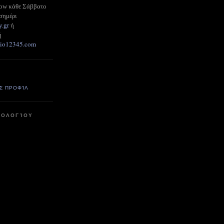
how κάθε Σάββατο
σημέρι
y.gr
ή
ή
adio12345.com
Σ ΠΡΟΦΊΛ
ΤΟΛΟΓΊΟΥ