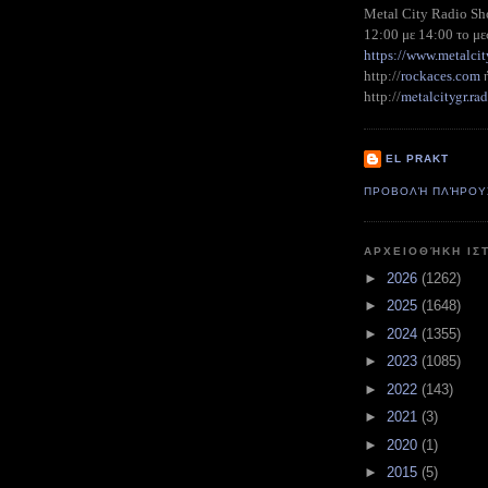
Metal City Radio S
12:00 με 14:00 το με
https://www.metalcit
http://
rockaces.com
metalcitygr.r
http://
EL PRAKT
ΠΡΟΒΟΛΉ ΠΛΉΡΟΥ
ΑΡΧΕΙΟΘΉΚΗ ΙΣ
►
2026
(1262)
►
2025
(1648)
►
2024
(1355)
►
2023
(1085)
►
2022
(143)
►
2021
(3)
►
2020
(1)
►
2015
(5)