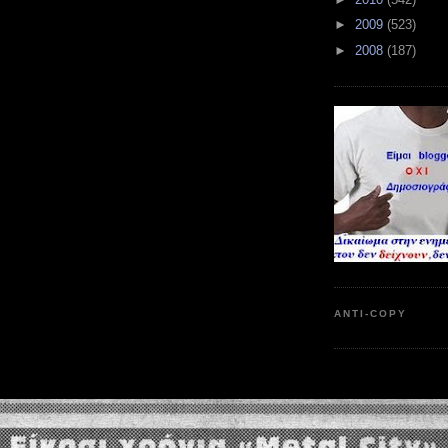
►
2009
(523)
►
2008
(187)
ANTI-COPY