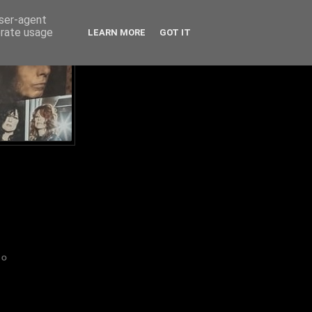
user-agent
erate usage
LEARN MORE
GOT IT
IO