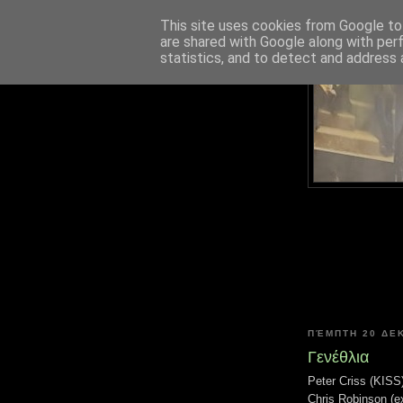
This site uses cookies from Google to 
are shared with Google along with per
statistics, and to detect and address 
ΠΈΜΠΤΗ 20 ΔΕ
Γενέθλια
Peter Criss (KISS
Chris Robinson 