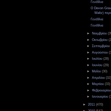
Γενέθλια
Ο Devon Grav
Waltz) περι
Γενέθλια
Γενέθλια
►
Νοεμβρίου
(3
►
Οκτωβρίου
(
►
Σεπτεμβρίου
►
Αυγούστου
(
►
Ιουλίου
(28)
►
Ιουνίου
(29)
►
Μαΐου
(30)
►
Απριλίου
(32
►
Μαρτίου
(33)
►
Φεβρουαρίο
►
Ιανουαρίου
(
►
2011
(470)
►
2010
(542)