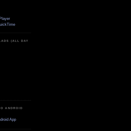
LADS (ALL DAY
IO ANDROID
ndroid App