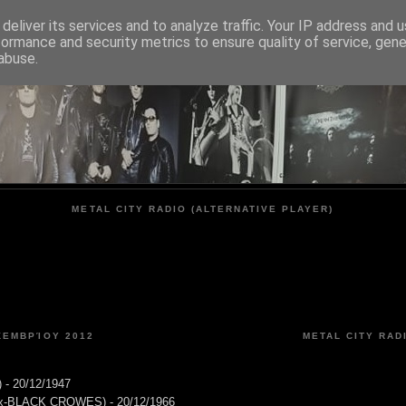
deliver its services and to analyze traffic. Your IP address and 
formance and security metrics to ensure quality of service, gen
METAL CITY
abuse.
METAL CITY RADIO (ALTERNATIVE PLAYER)
ΚΕΜΒΡΊΟΥ 2012
METAL CITY RAD
) - 20/12/1947
(ex-BLACK CROWES) - 20/12/1966