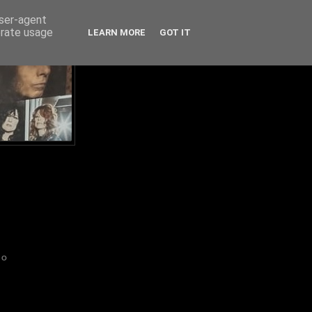
user-agent
erate usage
LEARN MORE
GOT IT
IO