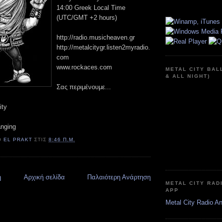
14:00 Greek Local Time
(UTC/GMT +2 hours)
http://radio.musicheaven.gr
http://metalcitygr.listen2myradio.
com
www.rockaces.com
METAL CITY BAL
& ALL NIGHT)
Σας περιμένουμε...
ity
anging
Ό
EL PRAKT
ΣΤΙΣ
8:46 Π.Μ.
η
Αρχική σελίδα
Παλαιότερη Ανάρτηση
METAL CITY RAD
APP
Metal City Radio A