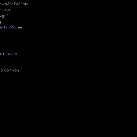
how κάθε Σάββατο
σημέρι
y.gr
ή
ή
adio12345.com
Σ ΠΡΟΦΊΛ
ΤΟΛΟΓΊΟΥ