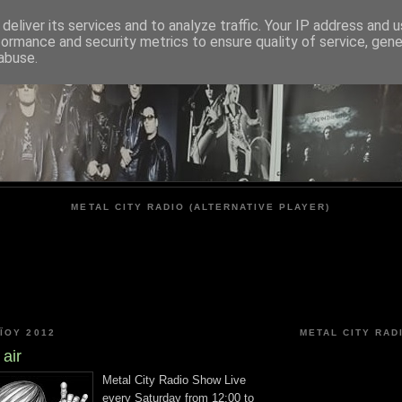
deliver its services and to analyze traffic. Your IP address and 
formance and security metrics to ensure quality of service, gen
METAL CITY
abuse.
METAL CITY RADIO (ALTERNATIVE PLAYER)
ΟΥ 2012
METAL CITY RAD
 air
Metal City Radio Show Live
every Saturday from 12:00 to