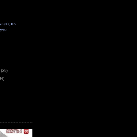
χωρίς τον
γγο!
)
υ
(29)
34)