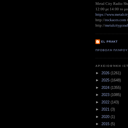
Metal City Radio S
12:00 με 14:00 το με
https://www.metalcit
http://
rockaces.com
metalcitygr.r
http://
EL PRAKT
ΠΡΟΒΟΛΉ ΠΛΉΡΟΥ
ΑΡΧΕΙΟΘΉΚΗ ΙΣ
►
2026
(1261)
►
2025
(1648)
►
2024
(1355)
►
2023
(1085)
►
2022
(143)
►
2021
(3)
►
2020
(1)
►
2015
(5)