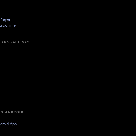
LADS (ALL DAY
IO ANDROID
ndroid App