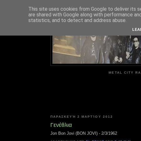
This site uses cookies from Google to deliver its s
are shared with Google along with performance and 
ME
statistics, and to detect and address abuse.
LEA
METAL CITY RA
ΠΑΡΑΣΚΕΥΉ 2 ΜΑΡΤΊΟΥ 2012
Γενέθλια
Jon Bon Jovi (BON JOVI) - 2/3/1962