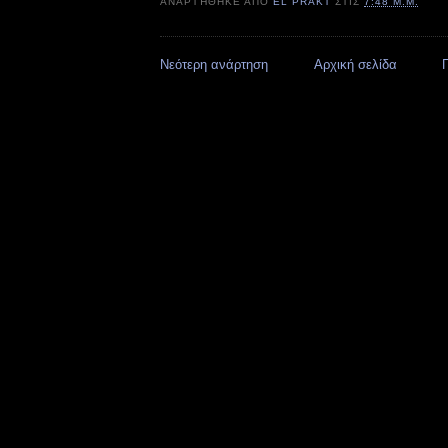
ΑΝΑΡΤΉΘΗΚΕ ΑΠΌ
EL PRAKT
ΣΤΙΣ
7:48 Μ.Μ.
Νεότερη ανάρτηση
Αρχική σελίδα