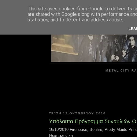
This site uses cookies from Google to deliver its s
are shared with Google along with performance and 
ME
statistics, and to detect and address abuse.
LEA
METAL CITY RA
ΤΡΊΤΗ 12 ΟΚΤΩΒΡΊΟΥ 2010
Υπόλοιπο Πρόγραμμα Συναυλιών Ο
16/10/2010 Firehouse, Bonfire, Pretty Maids Prin
Θεσσαλονίκη